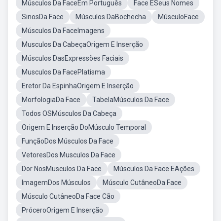
Músculos Da FaceEm Português
Face ESeus Nomes
SinosDa Face
Músculos DaBochecha
MúsculoFace
Músculos Da FaceImagens
Musculos Da CabeçaOrigem E Inserção
Músculos DasExpressões Faciais
Musculos Da FacePlatisma
Eretor Da EspinhaOrigem E Inserção
MorfologiaDa Face
TabelaMúsculos Da Face
Todos OSMúsculos Da Cabeça
Origem E Inserção DoMúsculo Temporal
FunçãoDos Músculos Da Face
VetoresDos Musculos Da Face
Dor NosMusculos Da Face
Músculos Da Face EAções
ImagemDos Músculos
Músculo CutâneoDa Face
Músculo CutâneoDa Face Cão
PróceroOrigem E Inserção