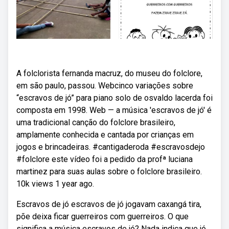
A folclorista fernanda macruz, do museu do folclore,
em são paulo, passou. Webcinco variações sobre
“escravos de jó” para piano solo de osvaldo lacerda foi
composta em 1998. Web — a música 'escravos de jó' é
uma tradicional canção do folclore brasileiro,
amplamente conhecida e cantada por crianças em
jogos e brincadeiras. #cantigaderoda #escravosdejo
#folclore este vídeo foi a pedido da profª luciana
martinez para suas aulas sobre o folclore brasileiro.
10k views 1 year ago.
Escravos de jó escravos de jó jogavam caxangá tira,
põe deixa ficar guerreiros com guerreiros. O que
significa a música escravos de jó? Nada indica que jó