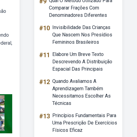
#9
Qual O Método Utilizado Para
Comparar Frações Com
são
Denominadores Diferentes
#10
Invisibilidade Das Crianças
Que Nascem Nos Presídios
endo
Femininos Brasileiros
deral,
#11
Elabore Um Breve Texto
Descrevendo A Distribuição
Espacial Das Principais
#12
Quando Avaliamos A
Aprendizagem Também
Necessitamos Escolher As
Técnicas
#13
Princípios Fundamentais Para
Uma Prescrição De Exercícios
Físicos Eficaz