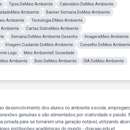
e
Tipos DeMeio Ambiente
Calendário DoMeio Ambiente
uidadoMeio Ambiente
Banner Semana DoMeio Ambiente
eio Ambiente
Tecnologia EMeio Ambiente
o Ambiente
Cartaz SobreMeio Ambiente
te
Semana DoMeio Ambiente Desenho
ImagensMeio Ambiente
Imagem Cuidando DoMeio Ambiente
Conselho DoMeio Ambient
nte Logo
Meio AmbienteE Sociedade
Meio Ambiente
Bolo DeMeio Ambiente
DIA DoMeio Ambiente
 ao desenvolvimento dos alunos no ambiente escolar, empregan
nexões genuínas e são alimentados por criatividade e paixão. 
a jornada para se tornarem uma geração notável, utilizando abo
ipais instituições acadêmicas do mundo - dsw.aau.edu.et.