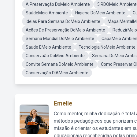
A Preservação DoMeio Ambiente
5 RDOMeio Ambient
SaúdeMeio Ambiente
Higiene DoMeio Ambiente
C
Ideias Para Semana DoMeio Ambiente
Mapa MentalM
Ações De Preservação DoMeio Ambiente
ReduzirMei
Semana Mundial DoMeio Ambiente
CapaMeio Ambien
Saude EMeio Ambiente
Tecnologia NoMeio Ambiente
Conservaão DoMeio Ambiente
Semana DoMeio Ambie
Convite Semana DoMeio Ambiente
Como Preservar O
Conservação DIAMeio Ambiente
Emelie
Como mentor, minha dedicação é total
métodos pedagógicos que priorizam co
missão é orientar os estudantes em su
educacionais reconhecidas pelas princ