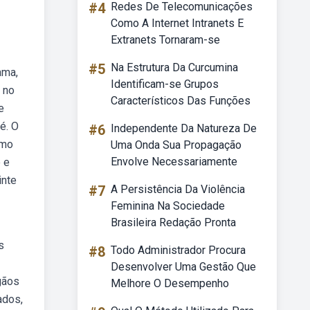
#4
Redes De Telecomunicações
Como A Internet Intranets E
Extranets Tornaram-se
#5
Na Estrutura Da Curcumina
ama,
Identificam-se Grupos
 no
Característicos Das Funções
e
é. O
#6
Independente Da Natureza De
omo
Uma Onda Sua Propagação
Envolve Necessariamente
 e
inte
#7
A Persistência Da Violência
Feminina Na Sociedade
Brasileira Redação Pronta
s
#8
Todo Administrador Procura
Desenvolver Uma Gestão Que
gãos
Melhore O Desempenho
ados,