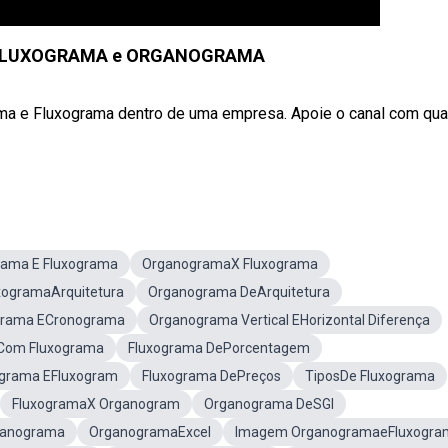
e FLUXOGRAMA e ORGANOGRAMA
ma e Fluxograma dentro de uma empresa. Apoie o canal com qua
rama E Fluxograma
OrganogramaX Fluxograma
xogramaArquitetura
Organograma DeArquitetura
grama ECronograma
Organograma Vertical EHorizontal Diferença
Com Fluxograma
Fluxograma DePorcentagem
grama EFluxogram
Fluxograma DePreços
TiposDe Fluxograma
FluxogramaX Organogram
Organograma DeSGI
ganograma
OrganogramaExcel
Imagem OrganogramaeFluxogra