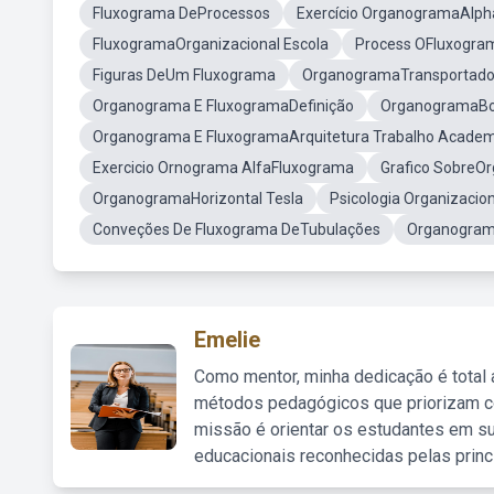
Fluxograma DeProcessos
Exercício OrganogramaAlph
FluxogramaOrganizacional Escola
Process OFluxogra
Figuras DeUm Fluxograma
OrganogramaTransportado
Organograma E FluxogramaDefinição
OrganogramaBon
Organograma E FluxogramaArquitetura Trabalho Academ
Exercicio Ornograma AlfaFluxograma
Grafico SobreO
OrganogramaHorizontal Tesla
Psicologia Organizacio
Conveções De Fluxograma DeTubulações
Organograma
Emelie
Como mentor, minha dedicação é total
métodos pedagógicos que priorizam co
missão é orientar os estudantes em su
educacionais reconhecidas pelas princ