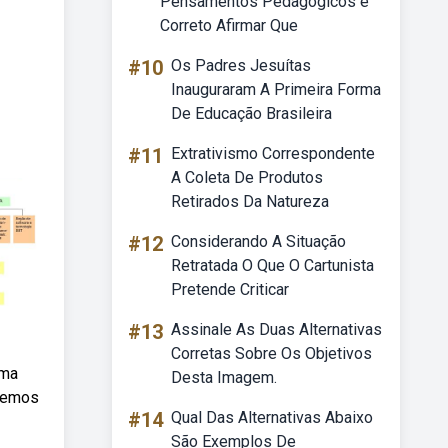
Pensamentos Pedagógicos é
Correto Afirmar Que
#10
Os Padres Jesuítas
Inauguraram A Primeira Forma
De Educação Brasileira
#11
Extrativismo Correspondente
A Coleta De Produtos
Retirados Da Natureza
#12
Considerando A Situação
Retratada O Que O Cartunista
Pretende Criticar
#13
Assinale As Duas Alternativas
Corretas Sobre Os Objetivos
ama
Desta Imagem.
aremos
#14
Qual Das Alternativas Abaixo
São Exemplos De