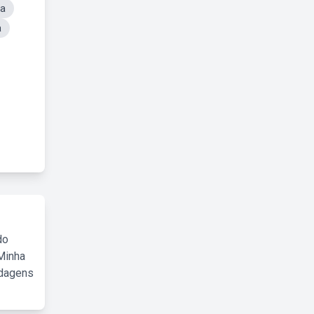
ma
a
do
Minha
rdagens