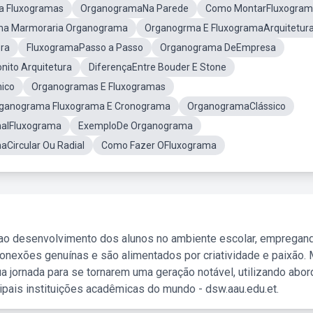
a Fluxogramas
OrganogramaNa Parede
Como MontarFluxogra
ma Marmoraria Organograma
Organogrma E FluxogramaArquitetur
ra
FluxogramaPasso a Passo
Organograma DeEmpresa
ito Arquitetura
DiferençaEntre Bouder E Stone
ico
Organogramas E Fluxogramas
rganograma Fluxograma E Cronograma
OrganogramaClássico
nalFluxograma
ExemploDe Organograma
Circular Ou Radial
Como Fazer OFluxograma
 ao desenvolvimento dos alunos no ambiente escolar, empregan
nexões genuínas e são alimentados por criatividade e paixão. 
a jornada para se tornarem uma geração notável, utilizando abo
ipais instituições acadêmicas do mundo - dsw.aau.edu.et.