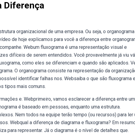
 Diferença
trutura organizacional de uma empresa. Ou seja, o organograma
ídeo de hoje explicamos para você a diferença entre organogra
acompanhe. Webum fluxograma é uma representação visual e
s difíceis de serem entendidos. Você provavelmente já viu vá
xograma, como eles se diferenciam e quando são aplicados. V
agrama. O organograma consiste na representação da organizaçã
ssível identificar falhas nos. Websaiba o que são fluxograma 
os tipos mais comuns.
rmações e. Webprimeiro, vamos esclarecer a diferença entre um
anograma é baseado em pessoas, enquanto uma estrutura.
plexos. Nem todos na equipe terão tempo (ou recursos) para ler
sos. Webqual a diferença de diagrama e fluxograma? Em resumo
za para representar. Já o diagrama é o nível de detalhes que.