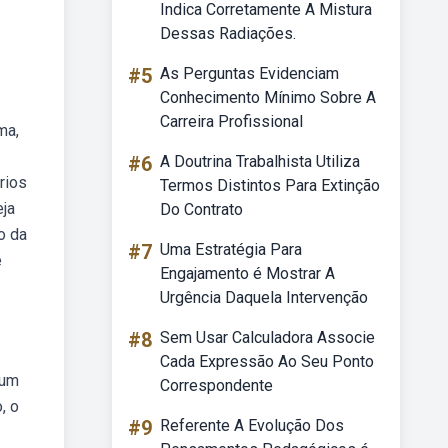
Indica Corretamente A Mistura
Dessas Radiações.
#5
As Perguntas Evidenciam
Conhecimento Mínimo Sobre A
Carreira Profissional
ma,
#6
A Doutrina Trabalhista Utiliza
rios
Termos Distintos Para Extinção
eja
Do Contrato
o da
#7
Uma Estratégia Para
e
Engajamento é Mostrar A
Urgência Daquela Intervenção
#8
Sem Usar Calculadora Associe
Cada Expressão Ao Seu Ponto
 um
Correspondente
, o
#9
Referente A Evolução Dos