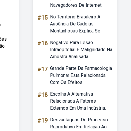
Navegadores De Internet.
#15
No Território Brasileiro A
Ausência De Cadeias
e
Montanhosas Explica Se
ões.
#16
Negativo Para Lesao
ão,
Intraepitelial E Malignidade Na
Amostra Analisada
#17
Grande Parte Da Farmacologia
Pulmonar Esta Relacionada
Com Os Efeitos
#18
Escolha A Alternativa
Relacionada A Fatores
Externos Em Uma Indústria.
#19
Desvantagens Do Processo
Reprodutivo Em Relação Ao