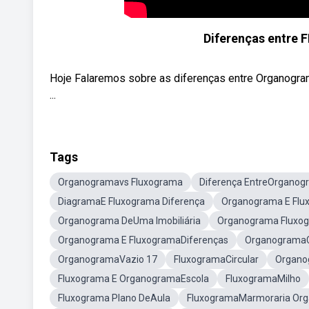
Diferenças entr
Hoje Falaremos sobre as diferenças entre Organogra
...
Tags
Organogramavs Fluxograma
Diferença EntreOrganog
DiagramaE Fluxograma Diferença
Organograma E Flu
Organograma DeUma Imobiliária
Organograma Fluxo
Organograma E FluxogramaDiferenças
Organograma
OrganogramaVazio 17
FluxogramaCircular
Organo
Fluxograma E OrganogramaEscola
FluxogramaMilho
Fluxograma Plano DeAula
FluxogramaMarmoraria Or