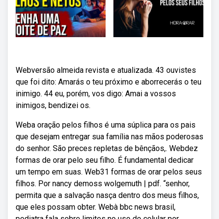
Webversão almeida revista e atualizada. 43 ouvistes
que foi dito: Amarás o teu próximo e aborrecerás o teu
inimigo. 44 eu, porém, vos digo: Amai a vossos
inimigos, bendizei os.
Weba oração pelos filhos é uma súplica para os pais
que desejam entregar sua família nas mãos poderosas
do senhor. São preces repletas de bênçãos,. Webdez
formas de orar pelo seu filho. É fundamental dedicar
um tempo em suas. Web31 formas de orar pelos seus
filhos. Por nancy demoss wolgemuth | pdf. “senhor,
permita que a salvação nasça dentro dos meus filhos,
que eles possam obter. Webà bbc news brasil,
pediatra fala sobre limites no uso do celular por