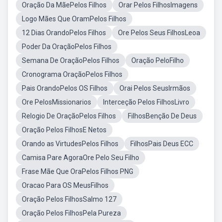
Oração Da MãePelos Filhos
Orar Pelos FilhosImagens
Logo Mães Que OramPelos Filhos
12 Dias OrandoPelos Filhos
Ore Pelos Seus FilhosLeoa
Poder Da OraçãoPelos Filhos
Semana De OraçãoPelos Filhos
Oração PeloFilho
Cronograma OraçãoPelos Filhos
Pais OrandoPelos OS Filhos
Orai Pelos SeusIrmãos
Ore PelosMissionarios
Interceção Pelos FilhosLivro
Relogio De OraçãoPelos Filhos
FilhosBenção De Deus
Oração Pelos FilhosE Netos
Orando as VirtudesPelos Filhos
FilhosPais Deus ECC
Camisa Pare AgoraOre Pelo Seu Filho
Frase Mãe Que OraPelos Filhos PNG
Oracao Para OS MeusFilhos
Oração Pelos FilhosSalmo 127
Oração Pelos FilhosPela Pureza