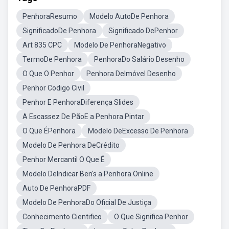
PenhoraResumo
Modelo AutoDe Penhora
SignificadoDe Penhora
Significado DePenhor
Art 835 CPC
Modelo De PenhoraNegativo
TermoDe Penhora
PenhoraDo Salário Desenho
O Que O Penhor
Penhora DeImóvel Desenho
Penhor Codigo Civil
Penhor E PenhoraDiferença Slides
A Escassez De PãoE a Penhora Pintar
O Que ÉPenhora
Modelo DeExcesso De Penhora
Modelo De Penhora DeCrédito
Penhor Mercantil O Que É
Modelo DeIndicar Ben's a Penhora Online
Auto De PenhoraPDF
Modelo De PenhoraDo Oficial De Justiça
Conhecimento Cientifico
O Que Significa Penhor