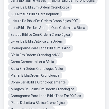
Ler a BíbliaEm 6 Meses
Biblia NaOrdem Cronologica
Livros Da BíbliaEm Ordem Cronológica
66 LivrosDa Bíblia Para Imprimir
Leitura Da BíbliaEm Ordem Cronológica PDF
Ler aBiblia Em Um Ano
Qual OrdemLe a Biblia
Estudo Bíblico ComOrdem Cronológica
Livros Da BíbliaCatólica Em Ordem
Cronograma Para Ler a BíbliaEm 1 Ano
Bíblia Em Ordem CronológicaNVI
Como Começara Ler a Bíblia
Biblia Em OrdemCronologica Valor
Planer BibliaOrdem Cronologica
Como Ler aBiblia Cronologicamente
Milagres De Jesus EmOrdem Cronológica
Cronograma Para Ler a BíbliaToda Em 90 Dias
Plano DeLeitura Bíblica Cronológica