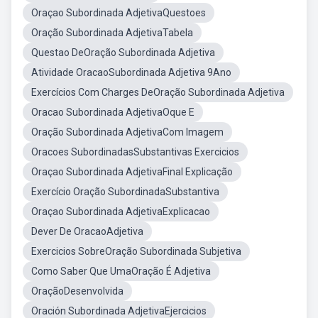
Oraçao Subordinada AdjetivaQuestoes
Oração Subordinada AdjetivaTabela
Questao DeOração Subordinada Adjetiva
Atividade OracaoSubordinada Adjetiva 9Ano
Exercícios Com Charges DeOração Subordinada Adjetiva
Oracao Subordinada AdjetivaOque E
Oração Subordinada AdjetivaCom Imagem
Oracoes SubordinadasSubstantivas Exercicios
Oraçao Subordinada AdjetivaFinal Explicação
Exercício Oração SubordinadaSubstantiva
Oraçao Subordinada AdjetivaExplicacao
Dever De OracaoAdjetiva
Exercicios SobreOração Subordinada Subjetiva
Como Saber Que UmaOração É Adjetiva
OraçãoDesenvolvida
Oración Subordinada AdjetivaEjercicios