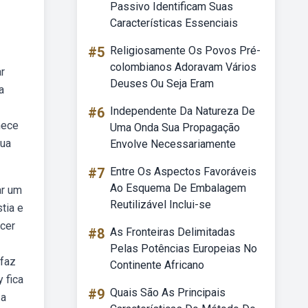
Passivo Identificam Suas
Características Essenciais
#5
Religiosamente Os Povos Pré-
colombianos Adoravam Vários
r
Deuses Ou Seja Eram
a
#6
Independente Da Natureza De
hece
Uma Onda Sua Propagação
sua
Envolve Necessariamente
#7
Entre Os Aspectos Favoráveis
Ao Esquema De Embalagem
ar um
Reutilizável Inclui-se
tia e
ncer
#8
As Fronteiras Delimitadas
Pelas Potências Europeias No
 faz
Continente Africano
 fica
#9
Quais São As Principais
 a