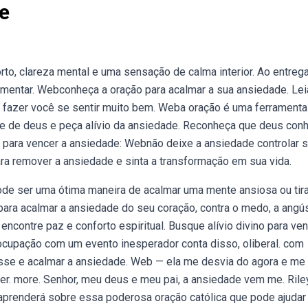
e
o, clareza mental e uma sensação de calma interior. Ao entrega
entar. Webconheça a oração para acalmar a sua ansiedade. Lei
 fazer você se sentir muito bem. Weba oração é uma ferramenta
de de deus e peça alívio da ansiedade. Reconheça que deus con
 para vencer a ansiedade: Webnão deixe a ansiedade controlar 
ara remover a ansiedade e sinta a transformação em sua vida.
ode ser uma ótima maneira de acalmar uma mente ansiosa ou tir
ara acalmar a ansiedade do seu coração, contra o medo, a angús
ncontre paz e conforto espiritual. Busque alívio divino para ve
cupação com um evento inesperador conta disso, oliberal. com
sse e acalmar a ansiedade. Web — ela me desvia do agora e me
rer. more. Senhor, meu deus e meu pai, a ansiedade vem me. Riley
 aprenderá sobre essa poderosa oração católica que pode ajudar