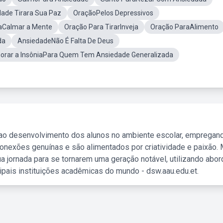
dade Tirara Sua Paz
OraçãoPelos Depressivos
aCalmar a Mente
Oração Para TirarInveja
Oração ParaAlimento
da
AnsiedadeNão É Falta De Deus
orar a InsôniaPara Quem Tem Ansiedade Generalizada
 ao desenvolvimento dos alunos no ambiente escolar, empregan
nexões genuínas e são alimentados por criatividade e paixão. 
a jornada para se tornarem uma geração notável, utilizando abo
ipais instituições acadêmicas do mundo - dsw.aau.edu.et.