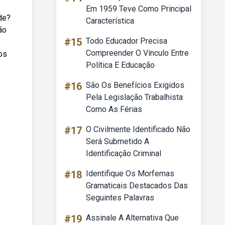
Em 1959 Teve Como Principal
de?
Característica
ão
#15
Todo Educador Precisa
Compreender O Vínculo Entre
os
Política E Educação
#16
São Os Benefícios Exigidos
Pela Legislação Trabalhista
Como As Férias
#17
O Civilmente Identificado Não
Será Submetido A
Identificação Criminal
#18
Identifique Os Morfemas
Gramaticais Destacados Das
Seguintes Palavras
#19
Assinale A Alternativa Que