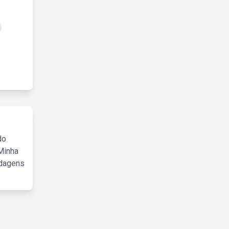
do
Minha
rdagens