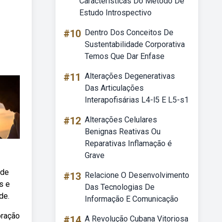
Características Do Método De
Estudo Introspectivo
#10
Dentro Dos Conceitos De
Sustentabilidade Corporativa
Temos Que Dar Enfase
#11
Alterações Degenerativas
Das Articulações
Interapofisárias L4-l5 E L5-s1
#12
Alterações Celulares
Benignas Reativas Ou
Reparativas Inflamação é
Grave
 de
#13
Relacione O Desenvolvimento
s e
Das Tecnologias De
de.
Informação E Comunicação
oração
#14
A Revolução Cubana Vitoriosa