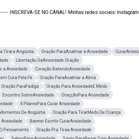
-------- INSCREVA-SE NO CANAL! Minhas redes sociais: Instagram: 
a Tirara Angústia
Oração ParaAcalmar a Ansiedade
CurarAnsie
dade
Libertação DaAnsiedade Oração
r a Ansiedade
Coração BatendoAnsiedade
em Cura Pela Fé
Oração ParaAcalmar a Alma
Oração ParaFadiga
Oração Para AnsiedadeE Medo
Encontro SobreAnsiedade
OraççãoPara Ansiedade
iedade
4 PilaresPara Curar Ansiedade
Momentos De Angústia
Oração Para TirarMedo De Criança
 Ansiedade
Banner Escrito CurarAnsiedade
 O Pensamento
Oração Pra Tiraa Ansiedade
ao
SalmoPara Ansiedade
Santo ParaRezar Com Ansiedada