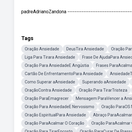
padreAdrianoZandona ---------------------------------
Tags
Oração Ansiedade
DeusTira Ansiedade
Oração Par
Liga Para Tirara Ansiedade
Frase De AjudaPara Ansie
Oração Para AnsiedadeE Angústia
Frases ParaAcalma
Cartão De EnfrentamentoPara Ansiedade
AnsiedadeT
Como Superar aAnsiedade
Superando aAnsiedade
OraçãoContra Ansiedade
Oração Para TirarTristeza
Oração ParaEmagrecer
Mensagem ParaVencer a Ans
Oração Para AnsiedadeE Nervosismo
Oração ParaOS 
Oração EspiritualPara Ansiedade
Abraço ParaAcalmar
Oração ParaAcalmar O Coração
Oração ParaAcalmar
Oração Para TirarEncosto
Oração ParaCurar De Press