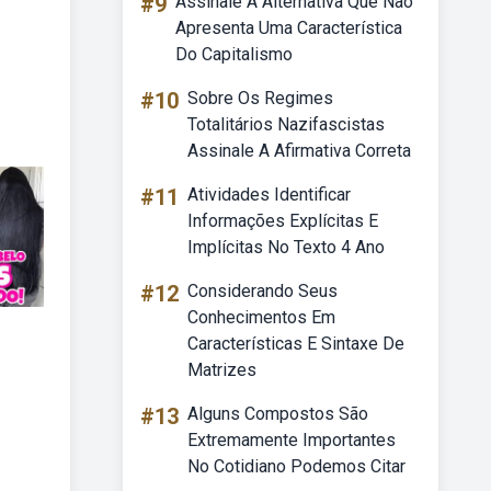
#9
Assinale A Alternativa Que Não
Apresenta Uma Característica
Do Capitalismo
#10
Sobre Os Regimes
Totalitários Nazifascistas
Assinale A Afirmativa Correta
#11
Atividades Identificar
Informações Explícitas E
Implícitas No Texto 4 Ano
#12
Considerando Seus
Conhecimentos Em
Características E Sintaxe De
Matrizes
#13
Alguns Compostos São
Extremamente Importantes
No Cotidiano Podemos Citar