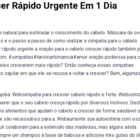
er Rápido Urgente Em 1 Dia
e natural para estimular o crescimento do cabelo. Máscara de ov
es e o passo a passo de como realizar a simpatia para o cabelo
r rápido urgente a oração para o cabelo crescer rápido também 
a com. #simpatias#tarotcartomancia#amor oração poderosa para 
a eles crescerem mais rápido? Então conheça essas simpatias
capilar em que ele se recusa a voltar a crescer? Bem, alguma
 jojoba. Websimpatia para crescer cabelo rápido e forte. Webcom
erer que o seu cabelo cresça rápido por diversos motivos: Des
is alimentos que ajudam o cabelo a crescer de forma saudável s
 que são necessários para a. Webaumente sua autoestima com es
guir colaboram para a extensão das madeixas, mas alguns ainda.
compre um shampoo à base de babosa e adicione três gotas do ó