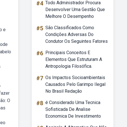
#4
Todo Administrador Procura
Desenvolver Uma Gestão Que
Melhore O Desempenho
#5
São Classificados Como
o e
Condições Adversas Do
Condutor Os Seguintes Fatores
pode
cabelo
#6
Principais Conceitos E
Elementos Que Estruturam A
Antropologia Filosófica.
s
#7
Os Impactos Socioambientais
Causados Pelo Garimpo Ilegal
o
No Brasil Redação
fazer
ão: O
#8
é Considerado Uma Tecnica
sas
Sofisticada De Analise
Economica De Investimento
leo