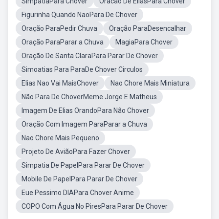
SimpatiaPara Chover
Oracao De EliasPara Chover
Figurinha Quando NaoPara De Chover
Oração ParaPedir Chuva
Oração ParaDesencalhar
Oração ParaParar a Chuva
MagiaPara Chover
Oração De Santa ClaraPara Parar De Chover
Simoatias Para ParaDe Chover Circulos
Elias Nao Vai MaisChover
Nao Chore Mais Miniatura
Não Para De ChoverMeme Jorge E Matheus
Imagem De Elias OrandoPara Não Chover
Oração Com Imagem ParaParar a Chuva
Nao Chore Mais Pequeno
Projeto De AviãoPara Fazer Chover
Simpatia De PapelPara Parar De Chover
Mobile De PapelPara Parar De Chover
Eue Pessimo DIAPara Chover Anime
COPO Com Água No PiresPara Parar De Chover