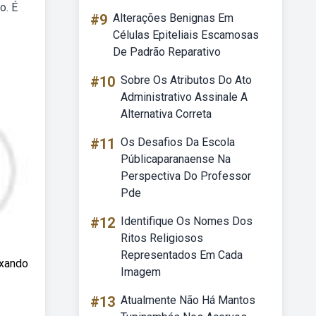
o. É
#9
Alterações Benignas Em
Células Epiteliais Escamosas
De Padrão Reparativo
#10
Sobre Os Atributos Do Ato
Administrativo Assinale A
Alternativa Correta
#11
Os Desafios Da Escola
Públicaparanaense Na
Perspectiva Do Professor
Pde
#12
Identifique Os Nomes Dos
Ritos Religiosos
Representados Em Cada
ixando
Imagem
#13
Atualmente Não Há Mantos