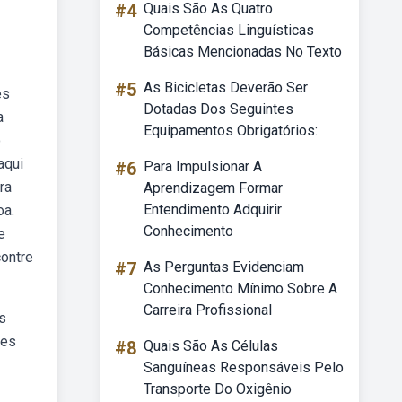
#4
Quais São As Quatro
Competências Linguísticas
Básicas Mencionadas No Texto
#5
As Bicicletas Deverão Ser
es
Dotadas Dos Seguintes
a
Equipamentos Obrigatórios:
o
aqui
#6
Para Impulsionar A
ra
Aprendizagem Formar
Entendimento Adquirir
oa.
Conhecimento
e
ontre
#7
As Perguntas Evidenciam
Conhecimento Mínimo Sobre A
Carreira Profissional
s
ões
#8
Quais São As Células
Sanguíneas Responsáveis Pelo
Transporte Do Oxigênio