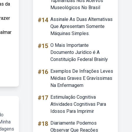
Tupinambás Nos Acervos
as da
Museológicos No Brasil
razer
#14
Assinale As Duas Alternativas
Que Apresentam Somente
calmar
Máquinas Simples.
#15
O Mais Importante
Documento Jurídico é A
Constituição Federal Brainly
#16
Exemplos De Infrações Leves
Médias Graves E Gravíssimas
Na Enfermagem
#17
Estimulação Cognitiva
Atividades Cognitivas Para
Idosos Para Imprimir
do
Minha
#18
Diariamente Podemos
rdagens
Observar Que Reações