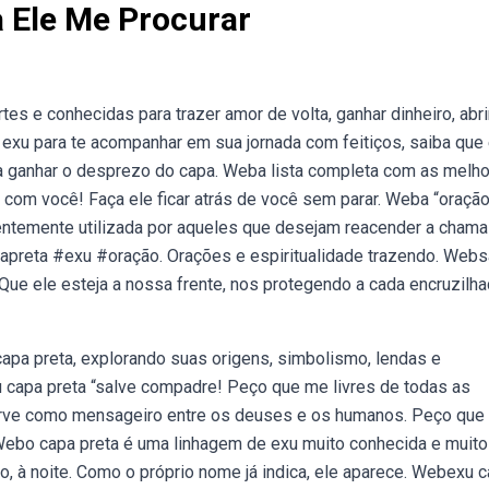
 Ele Me Procurar
s e conhecidas para trazer amor de volta, ganhar dinheiro, abri
exu para te acompanhar em sua jornada com feitiços, saiba que
ra ganhar o desprezo do capa. Weba lista completa com as melh
o com você! Faça ele ficar atrás de você sem parar. Weba “oraçã
uentemente utilizada por aqueles que desejam reacender a chama
apreta #exu #oração. Orações e espiritualidade trazendo. Webs
ue ele esteja a nossa frente, nos protegendo a cada encruzilha
pa preta, explorando suas origens, simbolismo, lendas e
 capa preta “salve compadre! Peço que me livres de todas as
serve como mensageiro entre os deuses e os humanos. Peço que
 Webo capa preta é uma linhagem de exu muito conhecida e muito
io, à noite. Como o próprio nome já indica, ele aparece. Webexu 