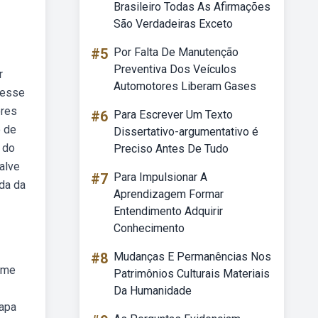
Brasileiro Todas As Afirmações
São Verdadeiras Exceto
#5
Por Falta De Manutenção
Preventiva Dos Veículos
r
Automotores Liberam Gases
 esse
ores
#6
Para Escrever Um Texto
o de
Dissertativo-argumentativo é
 do
Preciso Antes De Tudo
alve
#7
Para Impulsionar A
da da
Aprendizagem Formar
Entendimento Adquirir
Conhecimento
#8
Mudanças E Permanências Nos
 me
Patrimônios Culturais Materiais
Da Humanidade
capa