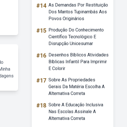
#14
As Demandas Por Restituição
Dos Mantos Tupinambás Aos
Povos Originários
#15
Produção Do Conhecimento
Científico Tecnológico E
Disrupção Unicesumar
#16
Desenhos Bíblicos Atividades
Bíblicas Infantil Para Imprimir
do
E Colorir
Minha
rdagens
#17
Sobre As Propriedades
Gerais Da Matéria Escolha A
Alternativa Correta
#18
Sobre A Educação Inclusiva
Nas Escolas Assinale A
Alternativa Correta