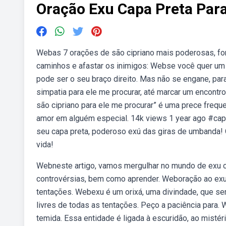
Oração Exu Capa Preta Para
Webas 7 orações de são cipriano mais poderosas, forte
caminhos e afastar os inimigos: Webse você quer um 
pode ser o seu braço direito. Mas não se engane, pa
simpatia para ele me procurar, até marcar um encontr
são cipriano para ele me procurar” é uma prece freq
amor em alguém especial. 14k views 1 year ago #cap
seu capa preta, poderoso exú das giras de umbanda! Q
vida!
Webneste artigo, vamos mergulhar no mundo de exu ca
controvérsias, bem como aprender. Weboração ao exu
tentações. Webexu é um orixá, uma divindade, que 
livres de todas as tentações. Peço a paciência para.
temida. Essa entidade é ligada à escuridão, ao mistér