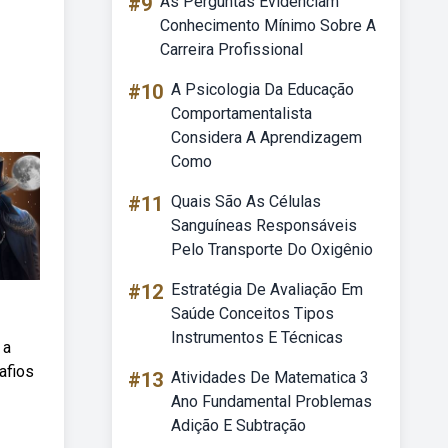
#9
As Perguntas Evidenciam
Conhecimento Mínimo Sobre A
Carreira Profissional
#10
A Psicologia Da Educação
Comportamentalista
Considera A Aprendizagem
Como
#11
Quais São As Células
Sanguíneas Responsáveis
Pelo Transporte Do Oxigênio
#12
Estratégia De Avaliação Em
Saúde Conceitos Tipos
Instrumentos E Técnicas
 a
afios
#13
Atividades De Matematica 3
Ano Fundamental Problemas
Adição E Subtração