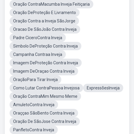
Oração ContraMacumba Inveja Feitiçaria
Oração DeProteção E Livramento
Oração Contra a Inveja SãoJorge
Oracao De SãoJoão Contra Inveja
Padre CiceroContra Inveja
Simbolo DeProteção Contra Inveja
Campanha Contraa Inveja
Imagem DeProteção Contra Inveja
Imagem DeOraçao Contra Inveja
OraçãoPara Tirar Inveja
Como Lutar ContraPessoa Invejosa
ExpressõesInveja
Oração ContraMim Mesmo Meme
AmuletoContra Inveja
Oraççao SãoBento Contra Inveja
Oração De SãoJose Contra Inveja
PanfletoContra Inveja