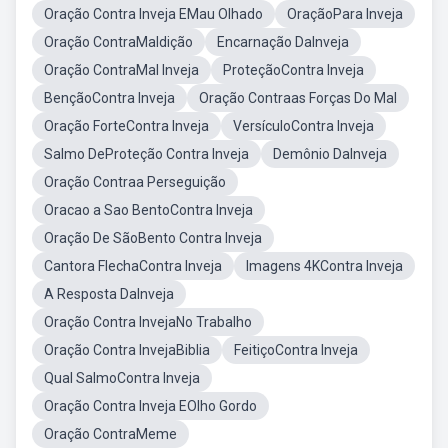
Oração Contra Inveja EMau Olhado
OraçãoPara Inveja
Oração ContraMaldição
Encarnação DaInveja
Oração ContraMal Inveja
ProteçãoContra Inveja
BençãoContra Inveja
Oração Contraas Forças Do Mal
Oração ForteContra Inveja
VersículoContra Inveja
Salmo DeProteção Contra Inveja
Demônio DaInveja
Oração Contraa Perseguição
Oracao a Sao BentoContra Inveja
Oração De SãoBento Contra Inveja
Cantora FlechaContra Inveja
Imagens 4KContra Inveja
A Resposta DaInveja
Oração Contra InvejaNo Trabalho
Oração Contra InvejaBiblia
FeitiçoContra Inveja
Qual SalmoContra Inveja
Oração Contra Inveja EOlho Gordo
Oração ContraMeme