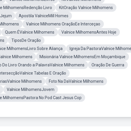
ce MilhomensRedenção Livro
KitOração Valnice Milhomens
sJejum
Apostila ValniceMill Homes
 Milhomens
Valnice Milhomens OraçãoEe Interceçao
Quem ÉValnice Milhomens
Valnice MilhomensAntes Hoje
ens
TiposDe Oração
nice MilhomensLivro Sobre Aliança
Igreja Da PastoraValnice Milhom
Valnice Milhomens
Misionária Valnice MilhomensEm Moçambique
o Do Livro Orando a PalavraValnice Milhomens
Oração De Guerra
IntersecçãoValnice Tabelas E Oração
áriasValnice Milhomens
Foto Na DaValnice Milhomens
Valnice MilhomensJovem
ce MilhomensPastora No Pod Cast Jesus Cop