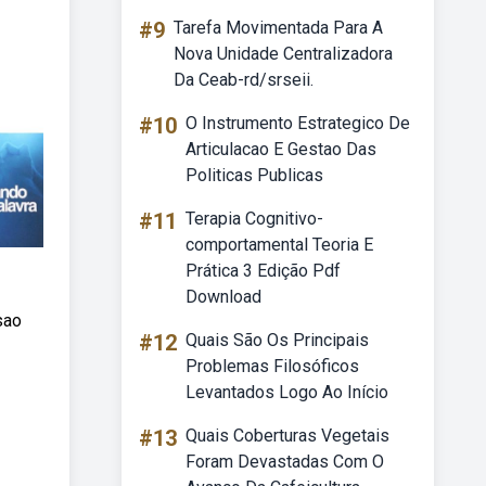
#9
Tarefa Movimentada Para A
Nova Unidade Centralizadora
Da Ceab-rd/srseii.
#10
O Instrumento Estrategico De
Articulacao E Gestao Das
Politicas Publicas
#11
Terapia Cognitivo-
comportamental Teoria E
Prática 3 Edição Pdf
Download
sao
#12
Quais São Os Principais
Problemas Filosóficos
Levantados Logo Ao Início
#13
Quais Coberturas Vegetais
Foram Devastadas Com O