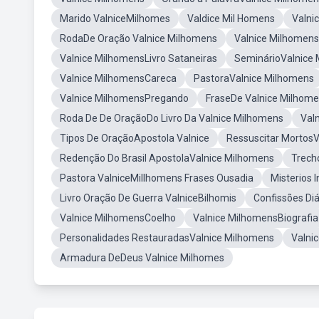
Marido ValniceMilhomes
Valdice Mil Homens
Valni
RodaDe Oração Valnice Milhomens
Valnice Milhomen
Valnice MilhomensLivro Sataneiras
SeminárioValnice
Valnice MilhomensCareca
PastoraValnice Milhomens
Valnice MilhomensPregando
FraseDe Valnice Milhom
Roda De De OraçãoDo Livro Da Valnice Milhomens
Val
Tipos De OraçãoApostola Valnice
Ressuscitar Mortos
Redenção Do Brasil ApostolaValnice Milhomens
Trech
Pastora ValniceMillhomens Frases Ousadia
Misterios 
Livro Oração De Guerra ValniceBilhomis
Confissões Di
Valnice MilhomensCoelho
Valnice MilhomensBiografia
Personalidades RestauradasValnice Milhomens
Valni
Armadura DeDeus Valnice Milhomes