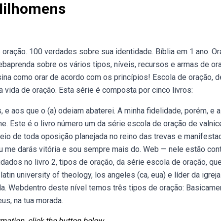
Milhomens
 oração. 100 verdades sobre sua identidade. Bíblia em 1 ano. O
aprenda sobre os vários tipos, níveis, recursos e armas de or
sina como orar de acordo com os princípios! Escola de oração, d
 vida de oração. Esta série é composta por cinco livros:
 e aos que o (a) odeiam abaterei. A minha fidelidade, porém, e a
. Este é o livro número um da série escola de oração de valnic
o de toda oposição planejada no reino das trevas e manifesta
tu me darás vitória e sou sempre mais do. Web — nele estão con
dados no livro 2, tipos de oração, da série escola de oração, qu
tin university of theology, los angeles (ca, eua) e líder da igreja
ida. Webdentro deste nível temos três tipos de oração: Basicame
eus, na tua morada.
mation, click the button below.