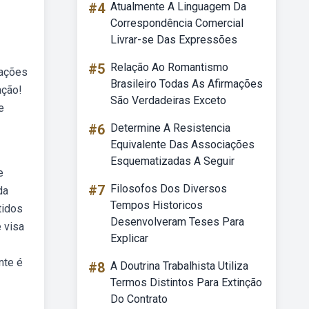
#4
Atualmente A Linguagem Da
Correspondência Comercial
Livrar-se Das Expressões
#5
Relação Ao Romantismo
rações
Brasileiro Todas As Afirmações
ação!
São Verdadeiras Exceto
e
#6
Determine A Resistencia
Equivalente Das Associações
Esquematizadas A Seguir
e
#7
Filosofos Dos Diversos
da
Tempos Historicos
tidos
Desenvolveram Teses Para
e visa
Explicar
nte é
#8
A Doutrina Trabalhista Utiliza
Termos Distintos Para Extinção
Do Contrato