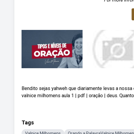
Bendito sejas yahweh que diariamente levas a nossa 
valnice milhomens aula 1 | pdf | oração | deus. Quanto
Tags
Valnice Milhomens
Orando a PalavraValnice Milhome