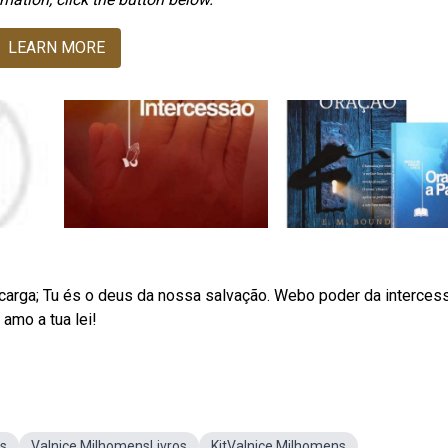
LEARN MORE
carga; Tu és o deus da nossa salvação. Webo poder da interces
 amo a tua lei!
ns
Valnice MilhomensLivros
KitValnice Milhomens