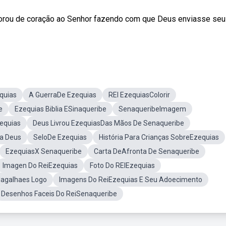
é orou de coração ao Senhor fazendo com que Deus enviasse seu
equias
A GuerraDe Ezequias
REI EzequiasColorir
e
Ezequias Biblia ESinaqueribe
SenaqueribeImagem
equias
Deus Livrou EzequiasDas Mãos De Senaqueribe
 a Deus
SeloDe Ezequias
História Para Crianças SobreEzequias
EzequiasX Senaqueribe
Carta DeAfronta De Senaqueribe
Imagen Do ReiEzequias
Foto Do REIEzequias
agalhaes Logo
Imagens Do ReiEzequias E Seu Adoecimento
Desenhos Faceis Do ReiSenaqueribe