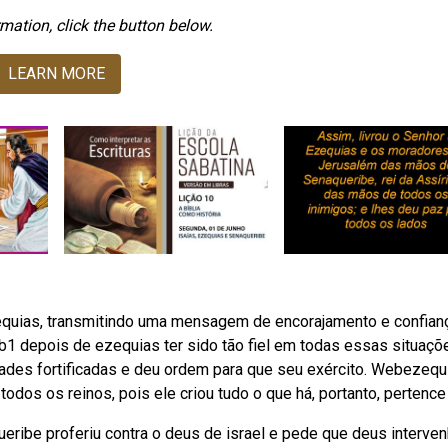
mation, click the button below.
LEARN MORE
uias, transmitindo uma mensagem de encorajamento e confian
eb1 depois de ezequias ter sido tão fiel em todas essas situaçõ
cidades fortificadas e deu ordem para que seu exército. Webezequ
dos os reinos, pois ele criou tudo o que há, portanto, pertence 
ibe proferiu contra o deus de israel e pede que deus interve