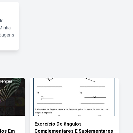
do
Minha
rdagens
Exercício De ângulos
dos Em
Complementares E Suplementares