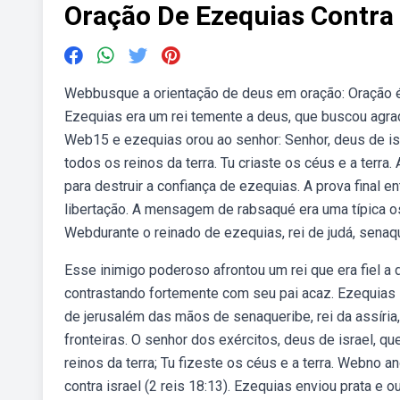
Oração De Ezequias Contra
Webbusque a orientação de deus em oração: Oração é 
Ezequias era um rei temente a deus, que buscou agrad
Web15 e ezequias orou ao senhor: Senhor, deus de isr
todos os reinos da terra. Tu criaste os céus e a terr
para destruir a confiança de ezequias. A prova final 
libertação. A mensagem de rabsaqué era uma típica os
Webdurante o reinado de ezequias, rei de judá, senaque
Esse inimigo poderoso afrontou um rei que era fiel a d
contrastando fortemente com seu pai acaz. Ezequias
de jerusalém das mãos de senaqueribe, rei da assíria
fronteiras. O senhor dos exércitos, deus de israel, q
reinos da terra; Tu fizeste os céus e a terra. Webno a
contra israel (2 reis 18:13). Ezequias enviou prata e 