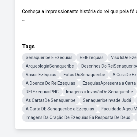
Conheça a impressionante história do rei que pela f
...
Tags
Senaqueribe E Ezequias
REIEzequias
Viso IsDe Ez
ArqueologiaSenaqueribe
Desenhos Do ReiSenaquerib
Vasos Ezéquias
Fotos DoSenaqueribe
A CuraDe Ez
A Doença Do ReiEzequias
EzequiasApresenta a Carta
REI EzequiasPNG
Imagens a InvasãoDe Senaqueribe
As CartasDe Senaqueribe
SenaqueribeInvade Judá
A Carta DE Senaqueribe a Ezequias
Faculdade Ageu M
Imagens Da Oração De Ezequias Ea Resposta De Deus