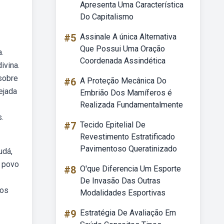
Apresenta Uma Característica
Do Capitalismo
#5
Assinale A única Alternativa
Que Possui Uma Oração
.
Coordenada Assindética
ivina.
 sobre
#6
A Proteção Mecânica Do
ejada
Embrião Dos Mamíferos é
Realizada Fundamentalmente
.
#7
Tecido Epitelial De
Revestimento Estratificado
Pavimentoso Queratinizado
udá,
o povo
#8
O'que Diferencia Um Esporte
De Invasão Das Outras
 os
Modalidades Esportivas
#9
Estratégia De Avaliação Em