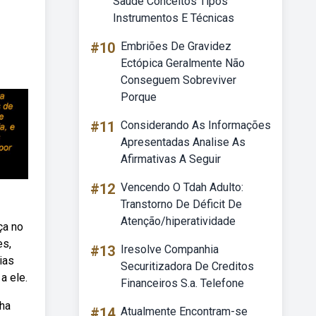
Saúde Conceitos Tipos
Instrumentos E Técnicas
#10
Embriões De Gravidez
Ectópica Geralmente Não
Conseguem Sobreviver
Porque
#11
Considerando As Informações
Apresentadas Analise As
Afirmativas A Seguir
#12
Vencendo O Tdah Adulto:
Transtorno De Déficit De
Atenção/hiperatividade
ça no
es,
#13
Iresolve Companhia
ias
Securitizadora De Creditos
a ele.
Financeiros S.a. Telefone
nha
#14
Atualmente Encontram-se