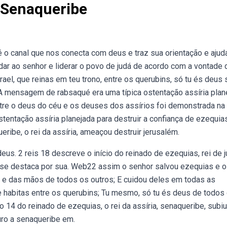
 Senaqueribe
o canal que nos conecta com deus e traz sua orientação e ajuda
ar ao senhor e liderar o povo de judá de acordo com a vontade d
ael, que reinas em teu trono, entre os querubins, só tu és deus
a. A mensagem de rabsaqué era uma típica ostentação assíria plan
entre o deus do céu e os deuses dos assírios foi demonstrada na
tentação assíria planejada para destruir a confiança de ezequias
ribe, o rei da assíria, ameaçou destruir jerusalém.
eus. 2 reis 18 descreve o início do reinado de ezequias, rei de j
 se destaca por sua. Web22 assim o senhor salvou ezequias e 
, e das mãos de todos os outros; E cuidou deles em todas as
ue habitas entre os querubins; Tu mesmo, só tu és deus de todos
no 14 do reinado de ezequias, o rei da assíria, senaqueribe, subiu
ouro a senaqueribe em.