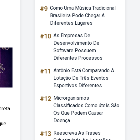
#9
Como Uma Música Tradicional
Brasileira Pode Chegar A
Diferentes Lugares
#10
As Empresas De
Desenvolvimento De
Software Possuem
Diferentes Processos
#11
Antônio Está Comparando A
Lotação De Três Eventos
Esportivos Diferentes
#12
Microrganismos
Classificados Como úteis São
preta
Os Que Podem Causar
Doença
que
#13
Reescreva As Frases