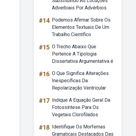
Substituindo As Locuções
Adverbiais Por Advérbios
#14
Podemos Afirmar Sobre Os
Elementos Textuais De Um
Trabalho Científico
#15
O Trecho Abaixo Que
Pertence A Tipologia
Dissertativa Argumentativa é
#16
O Que Significa Alterações
Inespecíficas Da
Repolarização Ventricular
#17
Indique A Equação Geral Da
Fotossíntese Para Os
Vegetais Clorofilados
#18
Identifique Os Morfemas
Gramaticais Destacados Das