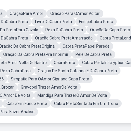
sa
OraçãoPara Amor
Oracao Para OAmor Voltar
o DaCabra Preta
Livro DeCabra Preta
FeitiçoCabra Preta
Da PretaPara Cavalo
Reza DaCabra Preta
OraçãoDa Capa Preta
 DaCabra Preta
Oração Cabra PretaAmarração
Cabra PretaLen
Oração Da Cabra PretaOriginal
Cabra PretaPapel Parede
Oração Da Cabra PretaPra Imprimir
Pele DeCabra Preta
reta Amor VoltaDe Rastro
CabraPreto
Cabra PretaInscryption Ca
Reza CabraPrea
Oraçao De Santa Catarina E DaCabra Preta
66
Simpatia Para OAmor Cipriano Capa Preta
 Broxar
Gravoboi Trazer AmorDe Volta
O Amor De Volta
Mandiga Para TrazerO Amor De Volta
CabraEm Fundo Preto
Cabra PretaSentada Em Um Trono
Para Fazer Analise