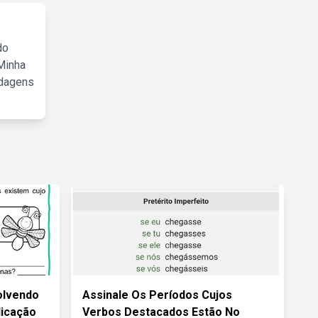
do
Minha
rdagens
olvendo
Assinale Os Períodos Cujos
licação
Verbos Destacados Estão No