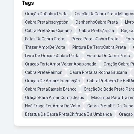
Tags
Oração DaCabra Preta
Oração DaCabra Preta Milagro
Cabra PretaInscryption
DenhenhoCabra Preta
Livr
Cabra PretaSao Cipriano
Cabra PretaZaroia
Ração 
Fotos DeCabra Preta
Prece Para aCabra Preta
Foto
Trazer AmorDe Volta
Pintura De TerroCabra Preta
Livro De OraçoesCabra Preta
Estátua DeCabra Preta
Oracao ForteAmor Voltar Apaixonado
Oração Cabra P
Cabra PretaPaimon
Cabra PretaDa Rocha Bruxaria
Oraçao De AmorE Interseção
Cabra PretaEm Pé Hell 6
Cabra PretaCastelo Branco
OraçãoDo Bode Preto Para
OraçãoPara Amar Como Jesus
Macumba Para Trazer
Naõ Trago TeuAmor De Volta
Cabra PretaE E Do Diabo
Estatua De Cabra PretaChifruda E a Umbanda
Oraçao 