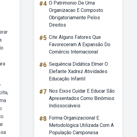
#4
O Patrimonio De Uma
Organizacao E Composto
Obrigatoriamente Pelos
Direitos
erar
#5
Cite Alguns Fatores Que
a
Favoreceram A Expansão Do
do
Comércio Internacional
ara
#6
Sequência Didática Elmer O
Elefante Xadrez Atividades
Educação Infantil
o
#7
Nos Eixos Cuidar E Educar São
lta,
Apresentados Como Binômios
uma
Indissociáveis
o
o.
#8
Forma Organizacional E
ar
Metodológica Utilizada Com A
osa
População Camponesa