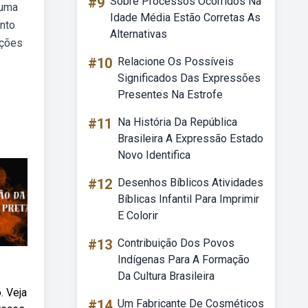
#9
Sobre Processos Ocorridos Na
 uma
Idade Média Estão Corretas As
anto
Alternativas
ações
#10
Relacione Os Possíveis
Significados Das Expressões
Presentes Na Estrofe
#11
Na História Da República
Brasileira A Expressão Estado
Novo Identifica
#12
Desenhos Bíblicos Atividades
Bíblicas Infantil Para Imprimir
E Colorir
#13
Contribuição Dos Povos
Indígenas Para A Formação
Da Cultura Brasileira
. Veja
#14
Um Fabricante De Cosméticos