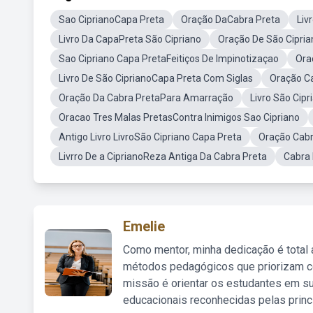
Sao CiprianoCapa Preta
Oração DaCabra Preta
Liv
Livro Da CapaPreta São Cipriano
Oração De São Cipri
Sao Cipriano Capa PretaFeitiços De Impinotizaçao
Ora
Livro De São CiprianoCapa Preta Com Siglas
Oração C
Oração Da Cabra PretaPara Amarração
Livro São Cip
Oracao Tres Malas PretasContra Inimigos Sao Cipriano
Antigo Livro LivroSão Cipriano Capa Preta
Oração Cab
Livrro De a CiprianoReza Antiga Da Cabra Preta
Cabra 
Emelie
Como mentor, minha dedicação é total
métodos pedagógicos que priorizam co
missão é orientar os estudantes em su
educacionais reconhecidas pelas princ