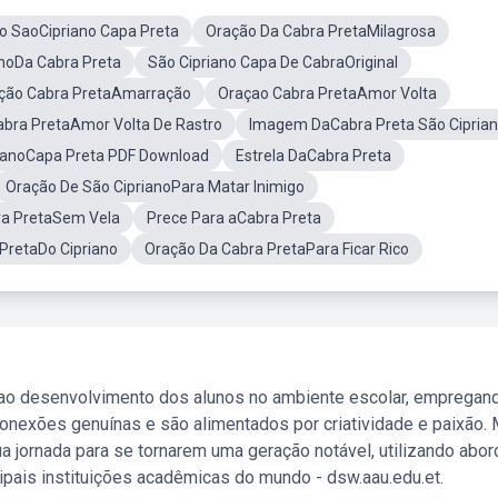
ro SaoCipriano Capa Preta
Oração Da Cabra PretaMilagrosa
anoDa Cabra Preta
São Cipriano Capa De CabraOriginal
ção Cabra PretaAmarração
Oraçao Cabra PretaAmor Volta
abra PretaAmor Volta De Rastro
Imagem DaCabra Preta São Cipria
rianoCapa Preta PDF Download
Estrela DaCabra Preta
Oração De São CiprianoPara Matar Inimigo
ra PretaSem Vela
Prece Para aCabra Preta
PretaDo Cipriano
Oração Da Cabra PretaPara Ficar Rico
 ao desenvolvimento dos alunos no ambiente escolar, empregan
nexões genuínas e são alimentados por criatividade e paixão. 
a jornada para se tornarem uma geração notável, utilizando abo
ipais instituições acadêmicas do mundo - dsw.aau.edu.et.