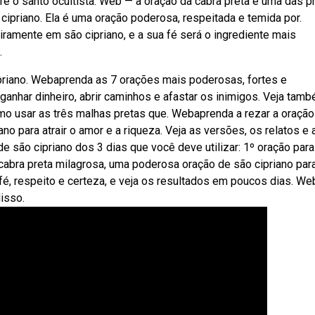
bre o santo ocultista. Web — a oração da cabra preta é uma das 
 cipriano. Ela é uma oração poderosa, respeitada e temida por.
iramente em são cipriano, e a sua fé será o ingrediente mais
.
ipriano. Webaprenda as 7 orações mais poderosas, fortes e
 ganhar dinheiro, abrir caminhos e afastar os inimigos. Veja tam
o usar as três malhas pretas que. Webaprenda a rezar a oração
ano para atrair o amor e a riqueza. Veja as versões, os relatos e 
são cipriano dos 3 dias que você deve utilizar: 1º oração para
abra preta milagrosa, uma poderosa oração de são cipriano par
fé, respeito e certeza, e veja os resultados em poucos dias. We
isso.