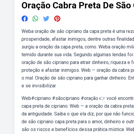
Oração Cabra Preta De São 
Weba oração de são cipriano da capa preta é uma reza
prosperidade, afastar inimigos, dentre outras finalida
surgiu a oração da capa preta, como. Weba oração mil
temido durante sua vida. Segundo algumas lendas foi
oração de são cipriano para atrair dinheiro, riqueza 
proteção e afastar inimigos. Web — oração da cabra pr
o mal. Oração de são cipriano para ganhar dinheiro. E
e se invisibilizar.
Web#cipriano #sãocipriano #oração 👉 você encontra a 
capa preta de cipriano: Web — a oração da cabra pre
da antiguidade. Saiba o que ela diz, por que não fun
de são cipriano capa preta para o amor, dinheiro e ou
são os riscos e benefícios dessa prática mística. Web