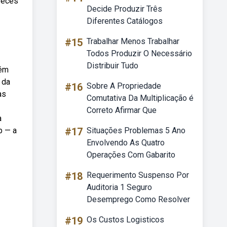
preces
Decide Produzir Três
Diferentes Catálogos
#15
Trabalhar Menos Trabalhar
Todos Produzir O Necessário
Distribuir Tudo
bém
 da
#16
Sobre A Propriedade
as
Comutativa Da Multiplicação é
Correto Afirmar Que
a
b — a
#17
Situações Problemas 5 Ano
Envolvendo As Quatro
Operações Com Gabarito
#18
Requerimento Suspenso Por
Auditoria 1 Seguro
Desemprego Como Resolver
#19
Os Custos Logisticos