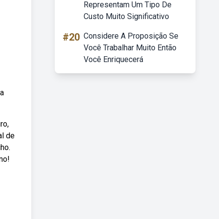
Representam Um Tipo De
Custo Muito Significativo
#20
Considere A Proposição Se
Você Trabalhar Muito Então
Você Enriquecerá
pa
ro,
al de
cho.
no!