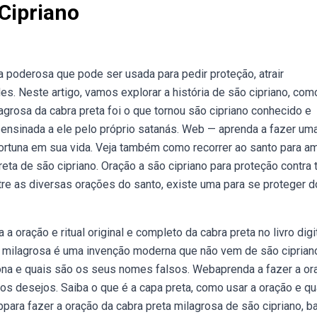
Cipriano
 poderosa que pode ser usada para pedir proteção, atrair
des. Neste artigo, vamos explorar a história de são cipriano, com
agrosa da cabra preta foi o que tornou são cipriano conhecido e
 ensinada a ele pelo próprio satanás. Web — aprenda a fazer um
e fortuna em sua vida. Veja também como recorrer ao santo para am
eta de são cipriano. Oração a são cipriano para proteção contra 
ntre as diversas orações do santo, existe uma para se proteger d
oração e ritual original e completo da cabra preta no livro digi
ta milagrosa é uma invenção moderna que não vem de são cipria
ciona e quais são os seus nomes falsos. Webaprenda a fazer a or
tros desejos. Saiba o que é a capa preta, como usar a oração e qu
para fazer a oração da cabra preta milagrosa de são cipriano, b