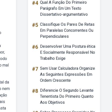
#4
Qual A Função Do Primeiro
Parágrafo Em Um Texto
Dissertativo-argumentativo
#5
Classifique Os Pares De Retas
Em Paralelas Concorrentes Ou
o
Perpendiculares
a
#6
Desenvolver Uma Postura ética
or,
E Socialmente Responsável No
Trabalho Exige
todo
o mal
#7
Sem Usar Calculadora Organize
As Seguintes Expressões Em
Ordem Crescente
tal da
no nem
#8
Diferencie O Segundo Levante
ação
Tenentista Do Primeiro Quanto
ais
Aos Objetivos
asta