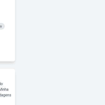
no
do
Minha
rdagens