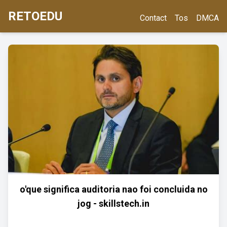
RETOEDU
Contact
Tos
DMCA
o'que significa auditoria nao foi concluida no
jog - skillstech.in