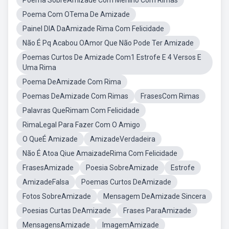
Poema SobreAmizade Com Menino Com Rimas
Poema Com OTema De Amizade
Painel DIA DaAmizade Rima Com Felicidade
Não É Pq Acabou OAmor Que Não Pode Ter Amizade
Poemas Curtos De Amizade Com1 Estrofe E 4 Versos E
Uma Rima
Poema DeAmizade Com Rima
Poemas DeAmizade Com Rimas
FrasesCom Rimas
Palavras QueRimam Com Felicidade
RimaLegal Para Fazer Com O Amigo
O QueÉ Amizade
AmizadeVerdadeira
Não É Atoa Qiue AmaizadeRima Com Felicidade
FrasesAmizade
Poesia SobreAmizade
Estrofe
AmizadeFalsa
Poemas Curtos DeAmizade
Fotos SobreAmizade
Mensagem DeAmizade Sincera
Poesias Curtas DeAmizade
Frases ParaAmizade
MensagensAmizade
ImagemAmizade