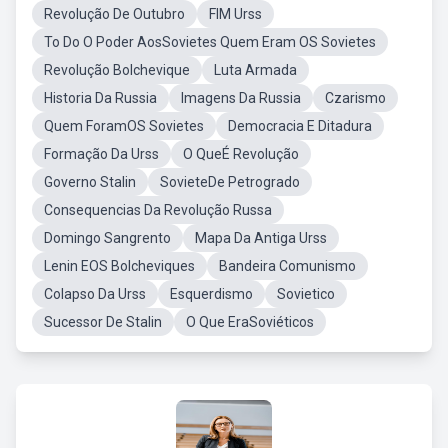
Revolução De Outubro
FIM Urss
To Do O Poder AosSovietes Quem Eram OS Sovietes
Revolução Bolchevique
Luta Armada
Historia Da Russia
Imagens Da Russia
Czarismo
Quem ForamOS Sovietes
Democracia E Ditadura
Formação Da Urss
O QueÉ Revolução
Governo Stalin
SovieteDe Petrogrado
Consequencias Da Revolução Russa
Domingo Sangrento
Mapa Da Antiga Urss
Lenin EOS Bolcheviques
Bandeira Comunismo
Colapso Da Urss
Esquerdismo
Sovietico
Sucessor De Stalin
O Que EraSoviéticos