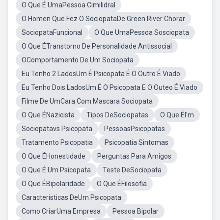
O Que É UmaPessoa Cimilidral
O Homen Que Fez O SociopataDe Green River Chorar
SociopataFuncional
O Que UmaPessoa Sosciopata
O Que ÉTranstorno De Personalidade Antissocial
OComportamento De Um Sociopata
Eu Tenho 2 LadosUm É Psicopata É O Outro É Viado
Eu Tenho Dois LadosUm É O Psicopata E O Outeo É Viado
Filme De UmCara Com Mascara Sociopata
O Que ÉNazicista
Tipos DeSociopatas
O Que ÉI'm
Sociopatavs Psicopata
PessoasPsicopatas
Tratamento Psicopatia
Psicopatia Sintomas
O Que ÉHonestidade
Perguntas Para Amigos
O Que É Um Psicopata
Teste DeSociopata
O Que ÉBipolaridade
O Que ÉFilosofia
Caracteristicas DeUm Psicopata
Como CriarUma Empresa
Pessoa Bipolar