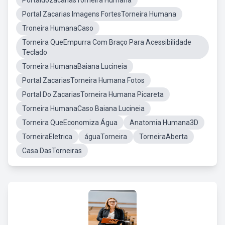
PortaldozacariasTorneira Humana
Portal Zacarias Imagens FortesTorneira Humana
Troneira HumanaCaso
Torneira QueEmpurra Com Braço Para Acessibilidade
Teclado
Torneira HumanaBaiana Lucineia
Portal ZacariasTorneira Humana Fotos
Portal Do ZacariasTorneira Humana Picareta
Torneira HumanaCaso Baiana Lucineia
Torneira QueEconomiza Água
Anatomia Humana3D
TorneiraEletrica
águaTorneira
TorneiraAberta
Casa DasTorneiras