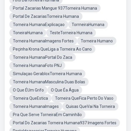
Foto DaTorneira Humana
Portal Zacarias Mangue 937Torneira Humana
Portal De ZacariasTorneira Humana
Torneira HumanaExplicaçao
TorrneiraHumana
ToneiraHumana
TesteTorneira Humana
Torneira HumanaImagens Fortes
Torneira Humano
Peçinha Krona QueLiga a Torneira Ao Cano
Torneira HumanaPortal Do Zaca
Torneira HumanaFoto PNJ
Simulaçao GerabloxTorneira Humana
Torneira HumanaMasculina Duas Bolas
O Que ÉUm Grifo
O Que Éa Água
Torneira QueEstica
Torneira QueFica Perto Do Vaso
Torneira HumanaImages
Quisas QueVai Na Torneira
Pra Que Serve TorneiraEm Caminhão
Portal Do Zacarias Torneira Humana937 Imagens Fortes