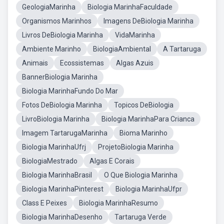
GeologiaMarinha
Biologia MarinhaFaculdade
Organismos Marinhos
Imagens DeBiologia Marinha
Livros DeBiologia Marinha
VidaMarinha
Ambiente Marinho
BiologiaAmbiental
A Tartaruga
Animais
Ecossistemas
Algas Azuis
BannerBiologia Marinha
Biologia MarinhaFundo Do Mar
Fotos DeBiologia Marinha
Topicos DeBiologia
LivroBiologia Marinha
Biologia MarinhaPara Crianca
Imagem TartarugaMarinha
Bioma Marinho
Biologia MarinhaUfrj
ProjetoBiologia Marinha
BiologiaMestrado
Algas E Corais
Biologia MarinhaBrasil
O Que Biologia Marinha
Biologia MarinhaPinterest
Biologia MarinhaUfpr
Class E Peixes
Biologia MarinhaResumo
Biologia MarinhaDesenho
Tartaruga Verde