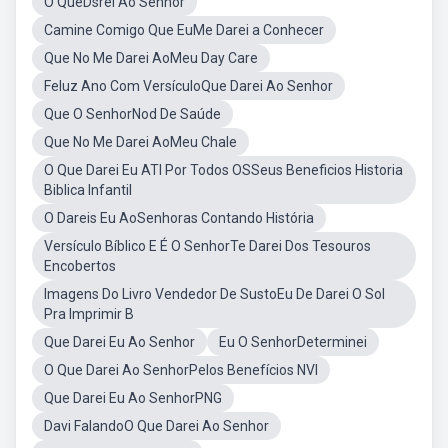
O QueDsrei Ao Senhor
Camine Comigo Que EuMe Darei a Conhecer
Que No Me Darei AoMeu Day Care
Feluz Ano Com VersículoQue Darei Ao Senhor
Que O SenhorNod De Saúde
Que No Me Darei AoMeu Chale
O Que Darei Eu ATI Por Todos OSSeus Beneficios Historia
Biblica Infantil
O Dareis Eu AoSenhoras Contando História
Versículo Bíblico E É O SenhorTe Darei Dos Tesouros
Encobertos
Imagens Do Livro Vendedor De SustoEu De Darei O Sol
Pra Imprimir B
Que Darei Eu Ao Senhor
Eu O SenhorDeterminei
O Que Darei Ao SenhorPelos Benefícios NVI
Que Darei Eu Ao SenhorPNG
Davi FalandoO Que Darei Ao Senhor