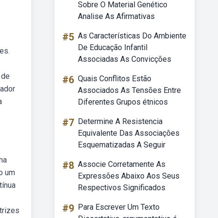
Sobre O Material Genético
Analise As Afirmativas
#5
As Características Do Ambiente
De Educação Infantil
es.
Associadas As Convicções
 de
#6
Quais Conflitos Estão
rador
Associados As Tensões Entre
a
Diferentes Grupos étnicos
#7
Determine A Resistencia
Equivalente Das Associações
Esquematizadas A Seguir
na
#8
Associe Corretamente As
do um
Expressões Abaixo Aos Seus
tínua
Respectivos Significados
#9
Para Escrever Um Texto
trizes