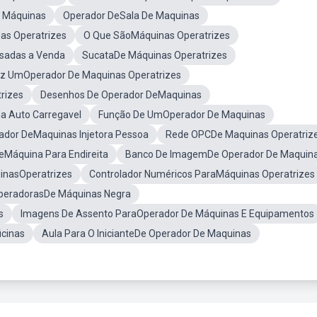
e Máquinas
Operador DeSala De Maquinas
as Operatrizes
O Que SãoMáquinas Operatrizes
sadas a Venda
SucataDe Máquinas Operatrizes
z UmOperador De Maquinas Operatrizes
rizes
Desenhos De Operador DeMaquinas
a Auto Carregavel
Função De UmOperador De Maquinas
ador DeMaquinas Injetora Pessoa
Rede OPCDe Maquinas Operatriz
eMáquina Para Endireita
Banco De ImagemDe Operador De Maquin
inasOperatrizes
Controlador Numéricos ParaMáquinas Operatrizes
OperadorasDe Máquinas Negra
s
Imagens De Assento ParaOperador De Máquinas E Equipamentos
cinas
Aula Para O InicianteDe Operador De Maquinas