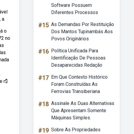
Software Possuem
ável
Diferentes Processos
 a.
#15
As Demandas Por Restituição
já o
Dos Mantos Tupinambás Aos
72 no
Povos Originários
as
#16
Política Unificada Para
das
Identificação De Pessoas
rnada
Desaparecidas Redação
a
#17
Em Que Contexto Histórico
e r$
Foram Construídas As
Ferrovias Transiberiana
#18
Assinale As Duas Alternativas
Que Apresentam Somente
Máquinas Simples.
#19
Sobre As Propriedades