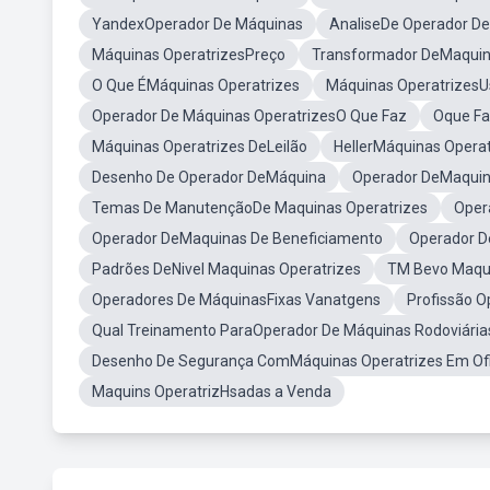
YandexOperador De Máquinas
AnaliseDe Operador D
Máquinas OperatrizesPreço
Transformador DeMaquin
O Que ÉMáquinas Operatrizes
Máquinas OperatrizesU
Operador De Máquinas OperatrizesO Que Faz
Oque Fa
Máquinas Operatrizes DeLeilão
HellerMáquinas Operat
Desenho De Operador DeMáquina
Operador DeMaquin
Temas De ManutençãoDe Maquinas Operatrizes
Oper
Operador DeMaquinas De Beneficiamento
Operador D
Padrões DeNivel Maquinas Operatrizes
TM Bevo Maqu
Operadores De MáquinasFixas Vanatgens
Profissão 
Qual Treinamento ParaOperador De Máquinas Rodoviária
Desenho De Segurança ComMáquinas Operatrizes Em Ofi
Maquins OperatrizHsadas a Venda