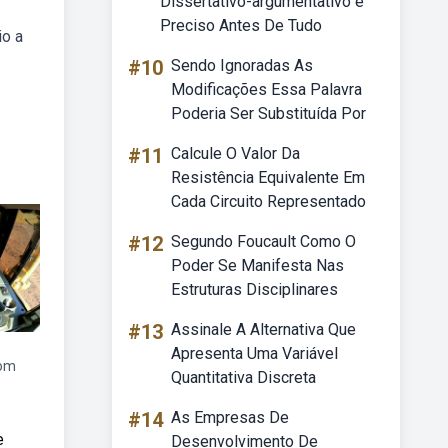
Dissertativo-argumentativo é
Preciso Antes De Tudo
io a
#10
Sendo Ignoradas As
Modificações Essa Palavra
Poderia Ser Substituída Por
#11
Calcule O Valor Da
Resistência Equivalente Em
Cada Circuito Representado
#12
Segundo Foucault Como O
Poder Se Manifesta Nas
Estruturas Disciplinares
#13
Assinale A Alternativa Que
Apresenta Uma Variável
bom
Quantitativa Discreta
#14
As Empresas De
e
Desenvolvimento De