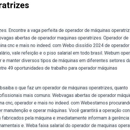
atrizes
s. Encontre a vaga perfeita de operador de máquinas operatriz
ebvagas abertas de operador maquinas operatrizes. Operador de
uina cnc e mais no indeed. com Webo dissídio 2024 de operador
salário, vale refeição e o piso salarial em todo brasil. Webum ope
r e manter diversos tipos de máquinas em diferentes setores d
contre 49 oportunidades de trabalho para operador máquinas
ebsaiba o que faz um operador de máquinas operatrizes, quanto
 profissionais mais comuns. Webvagas abertas de operador máqui
ina cnc, operador e mais no indeed. com Webestamos procuran
er manutenção e operar máquinas. Você garantirá a operação con
 fabricados pela máquina e imediatamente informam à gerência
amentais e. Weba faixa salarial do operador de maquinas opera