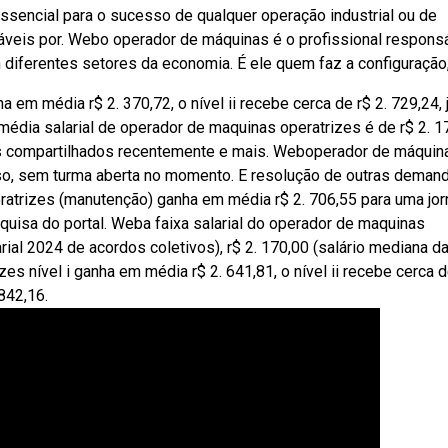
sencial para o sucesso de qualquer operação industrial ou de
áveis por. Webo operador de máquinas é o profissional respons
iferentes setores da economia. É ele quem faz a configuração,
em média r$ 2. 370,72, o nível ii recebe cerca de r$ 2. 729,24, 
a média salarial de operador de maquinas operatrizes é de r$ 2. 1
rios compartilhados recentemente e mais. Weboperador de máquin
so, sem turma aberta no momento. E resolução de outras deman
atrizes (manutenção) ganha em média r$ 2. 706,55 para uma jo
uisa do portal. Weba faixa salarial do operador de maquinas
arial 2024 de acordos coletivos), r$ 2. 170,00 (salário mediana d
 nível i ganha em média r$ 2. 641,81, o nível ii recebe cerca d
 842,16.