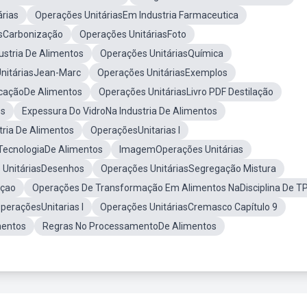
rias
Operações UnitáriasEm Industria Farmaceutica
asCarbonização
Operações UnitáriasFoto
ustria De Alimentos
Operações UnitáriasQuímica
nitáriasJean-Marc
Operações UnitáriasExemplos
icaçãoDe Alimentos
Operações UnitáriasLivro PDF Destilação
os
Expessura Do VidroNa Industria De Alimentos
tria De Alimentos
OperaçõesUnitarias I
TecnologiaDe Alimentos
ImagemOperações Unitárias
 UnitáriasDesenhos
Operações UnitáriasSegregação Mistura
içao
Operações De Transformação Em Alimentos NaDisciplina De T
peraçõesUnitarias I
Operações UnitáriasCremasco Capítulo 9
mentos
Regras No ProcessamentoDe Alimentos