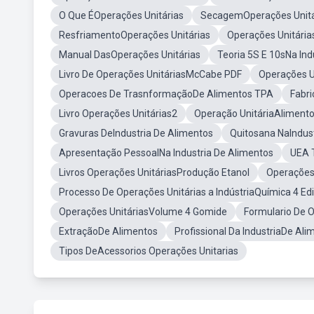
O Que ÉOperações Unitárias
SecagemOperações Unitá
ResfriamentoOperações Unitárias
Operações Unitári
Manual DasOperações Unitárias
Teoria 5S E 10sNa Ind
Livro De Operações UnitáriasMcCabe PDF
Operações U
Operacoes De TrasnformaçãoDe Alimentos TPA
Fabr
Livro Operações Unitárias2
Operação UnitáriaAliment
Gravuras DeIndustria De Alimentos
Quitosana NaIndus
Apresentação PessoalNa Industria De Alimentos
UEA 
Livros Operações UnitáriasProdução Etanol
Operações
Processo De Operações Unitárias a IndústriaQuímica 4 Ed
Operações UnitáriasVolume 4 Gomide
Formulario De O
ExtraçãoDe Alimentos
Profissional Da IndustriaDe Ali
Tipos DeAcessorios Operações Unitarias