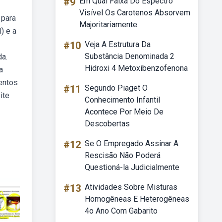
#9
Em Qual Faixa Do Espectro
Visível Os Carotenos Absorvem
 para
Majoritariamente
) e a
#10
Veja A Estrutura Da
Substância Denominada 2
da.
Hidroxi 4 Metoxibenzofenona
a
mentos
#11
Segundo Piaget O
ite
Conhecimento Infantil
Acontece Por Meio De
Descobertas
#12
Se O Empregado Assinar A
Rescisão Não Poderá
Questioná-la Judicialmente
#13
Atividades Sobre Misturas
Homogêneas E Heterogêneas
4o Ano Com Gabarito