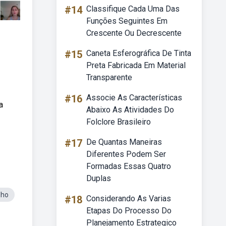
#14
Classifique Cada Uma Das
Funções Seguintes Em
Crescente Ou Decrescente
#15
Caneta Esferográfica De Tinta
Preta Fabricada Em Material
Transparente
#16
Associe As Características
a
Abaixo As Atividades Do
Folclore Brasileiro
#17
De Quantas Maneiras
Diferentes Podem Ser
Formadas Essas Quatro
Duplas
lho
#18
Considerando As Varias
Etapas Do Processo Do
Planejamento Estrategico