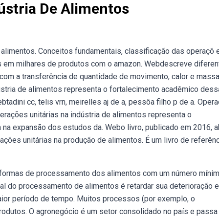
ústria De Alimentos
 alimentos. Conceitos fundamentais, classificação das operaçõ 
átis em milhares de produtos com o amazon. Webdescreve difere
 com a transferência de quantidade de movimento, calor e massa
ústria de alimentos representa o fortalecimento acadêmico dess
adini cc, telis vrn, meirelles aj de a, pessôa filho p de a. Oper
perações unitárias na indústria de alimentos representa o
a na expansão dos estudos da. Webo livro, publicado em 2016, 
ções unitárias na produção de alimentos. É um livro de referênc
 formas de processamento dos alimentos com um número míni
al do processamento de alimentos é retardar sua deterioração e
 maior período de tempo. Muitos processos (por exemplo, o
rodutos. O agronegócio é um setor consolidado no país e passa