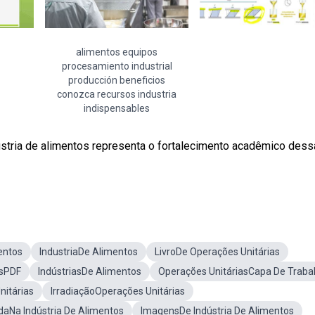
alimentos equipos
procesamiento industrial
producción beneficios
conozca recursos industria
indispensables
ústria de alimentos representa o fortalecimento acadêmico dess
entos
IndustriaDe Alimentos
LivroDe Operações Unitárias
asPDF
IndústriasDe Alimentos
Operações UnitáriasCapa De Traba
itárias
IrradiaçãoOperações Unitárias
aNa Indústria De Alimentos
ImagensDe Indústria De Alimentos