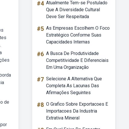
#4
Atualmente Tem-se Postulado
Que A Diversidade Cultural
Deve Ser Respeitada
#5
As Empresas Escolhem O Foco
es
Estratégico Conforme Suas
ntes
Capacidades Internas
.
a
#6
A Busca De Produtividade
ações
Competitividade E Diferenciais
Em Uma Organização
aborda
#7
Selecione A Alternativa Que
ia
Completa As Lacunas Das
Afirmações Seguintes
mo de
#8
O Grafico Sobre Exportacoes E
Importacoes Da Industria
Extrativa Mineral
 por