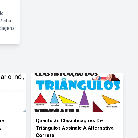
do
Minha
rdagens
ue
Quanto às Classificações De
A
Triângulos Assinale A Alternativa
Correta