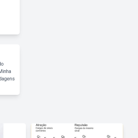
do
Minha
rdagens