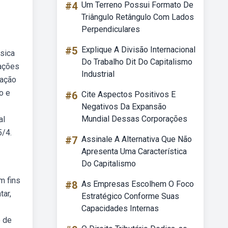
#4
Um Terreno Possui Formato De
Triângulo Retângulo Com Lados
Perpendiculares
#5
Explique A Divisão Internacional
sica
Do Trabalho Dit Do Capitalismo
lações
Industrial
mação
o e
#6
Cite Aspectos Positivos E
Negativos Da Expansão
Mundial Dessas Corporações
al
5/4.
#7
Assinale A Alternativa Que Não
Apresenta Uma Característica
Do Capitalismo
m fins
#8
As Empresas Escolhem O Foco
tar,
Estratégico Conforme Suas
Capacidades Internas
o de