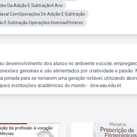
des Da Adição E Subtração4 Ano
Naval ComOperações De Adição E Subtração
ão E Subtração Operações InversasPinteres
 ao desenvolvimento dos alunos no ambiente escolar, empregan
nexões genuínas e são alimentados por criatividade e paixão. 
a jornada para se tornarem uma geração notável, utilizando abo
ipais instituições acadêmicas do mundo - dsw.aau.edu.et.