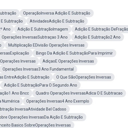
Subtração
OperaçãoInversa Adição E Subtração
o E Subtração
AtividadesAdição E Subtração
2º Ano
Adição E SubtraçãoImagem
Adição E Subtração DeFraçã
Operações InversasSubtraçao 3 Ano
Adição E Subtração2 Ano
o
Multiplicação EDivisão Operações Inversas
ersasExplicação
Bingo Da Adição E SubtraçãoPara Imprimir
tOperações Inversas
AdiçaoE Operações Inversas
Operações Inversas3 Ano Fundamental
as EntreAdição E Subtração
O Que SãoOperações Inversas
Adição E SubtraçãoPara O Segundo Ano
ração1 Ano Bncc
Quadro Operações InversasAdica O E Subtracao
a Numérica
Operações Inversas4 Ano Exemplo
btração InversaAtividade Bel Cadoso
obre Operações InversasDa Aição E Subtração
nceito Basico SobreOperações Inversas