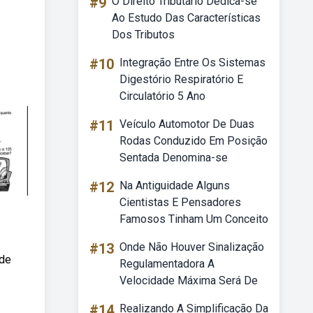
#9
O Direito Tributário Dedica-se
Ao Estudo Das Características
Dos Tributos
#10
Integração Entre Os Sistemas
Digestório Respiratório E
Circulatório 5 Ano
#11
Veículo Automotor De Duas
Rodas Conduzido Em Posição
Sentada Denomina-se
#12
Na Antiguidade Alguns
Cientistas E Pensadores
Famosos Tinham Um Conceito
#13
Onde Não Houver Sinalização
 de
Regulamentadora A
Velocidade Máxima Será De
#14
Realizando A Simplificação Da