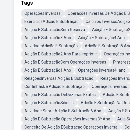
Tags
Operações Inversas
Operações Inversas De Adição E 
ExercíciosAdição E Subtração
Calculos InversosAdiçã
Adição E SubtraçãoSem Reserva
Adição E Subtração
Adição E Subtração3 Ano
Adição E Subtração4 Ano
AtividadeAdição E Subtração
Adição E Subtração5 An
Adição E Subtração2 Ano Para Imprimir
Operações Inv
Adição E SubtraçãoCom Operações Inversas
Pinteres
Adição E Subtração1 Ano
Operações Inversas4ºano
RelaçõesInversas Adição E Subtração
Relações Invers
ContinhasDe Adição E Subtração
OperaçeosInversas
Adição E Subtração DeDezenas Exatas
Adição E Subt
Adição E SubtraçãoSibolos
Adição E SubtraçãoNa Ret
Atividade Sobre Adição E Subtração6 Ano
Adição E Su
Adição E Subtração Operações Inversas3º Ano
Aula S
Conceito De Adição ESubtraçao Operaçoes Inversa
Co