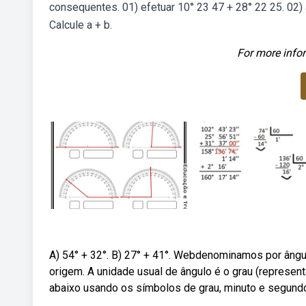
consequentes. 01) efetuar 10° 23 47 + 28° 22 25. 02)
Calcule a + b.
For more infor
A) 54° + 32°. B) 27° + 41°. Webdenominamos por âng
origem. A unidade usual de ângulo é o grau (represe
abaixo usando os símbolos de grau, minuto e segund