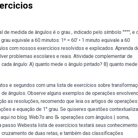
ercicios
 de medida de ângulos é o grau , indicado pelo símbolo °°°°, e 
rau equivale a 60 minutos: 1º = 60’ • 1 minuto equivale a 60
los com nossos exercícios resolvidos e explicados. Aprenda d
solver problemas escolares e reais. Atividade complementar de
de cada ângulo: A) quanto mede o ângulo pintado? B) quanto mede
utos e segundos com uma lista de exercícios sobre transforma
de ângulos. Observe alguns exemplos de operações envolven
ão as resoluções, recomendo que leia os artigos de operações
rações e equação de 1° grau. Se quiseres questões contextualiz
o aqui no blog. Web7o ano 📝 operações com ângulos | soma,
 a passo Webesta lista de exercícios testará seus conhecimento
o cruzamento de duas retas, e também das classificações