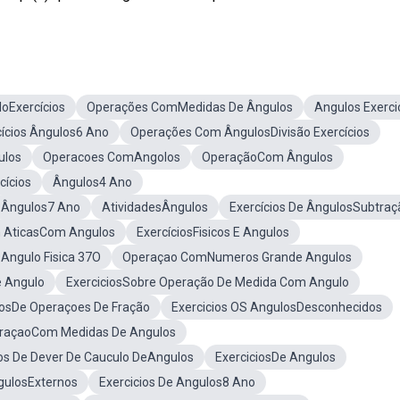
oExercícios
Operações ComMedidas De Ângulos
Angulos Exerci
cícios Ângulos6 Ano
Operações Com ÂngulosDivisão Exercícios
ulos
Operacoes ComAngolos
OperaçãoCom Ângulos
cícios
Ângulos4 Ano
Ângulos7 Ano
AtividadesÂngulos
Exercícios De ÂngulosSubtraç
 AticasCom Angulos
ExercíciosFisicos E Angulos
sAngulo Fisica 37O
Operaçao ComNumeros Grande Angulos
e Angulo
ExerciciosSobre Operação De Medida Com Angulo
iosDe Operaçoes De Fração
Exercicios OS AngulosDesconhecidos
traçaoCom Medidas De Angulos
s De Dever De Cauculo DeAngulos
ExerciciosDe Angulos
gulosExternos
Exercicios De Angulos8 Ano