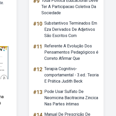
#9
Toda Politica Educacional Deve
te.
Ter A Participacao Coletiva Da
Sociedade
#10
Substantivos Terminados Em
Eza Derivados De Adjetivos
São Escritos Com
#11
Referente A Evolução Dos
Pensamentos Pedagógicos é
Correto Afirmar Que
#12
Terapia Cognitivo-
comportamental - 3.ed.: Teoria
E Prática Judith Beck
#13
Pode Usar Sulfato De
ma
Neomicina Bacitracina Zincica
s
Nas Partes íntimas
#14
Manual De Prescrição De