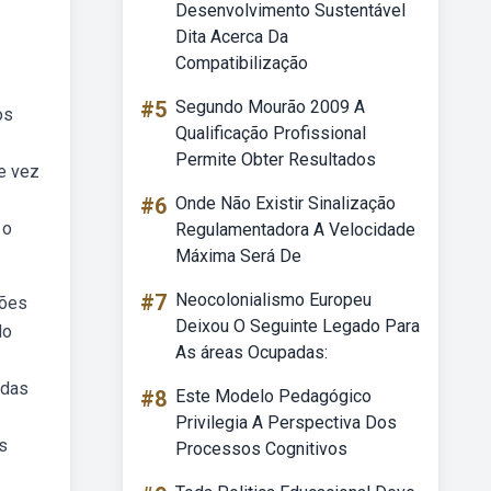
Desenvolvimento Sustentável
Dita Acerca Da
Compatibilização
#5
Segundo Mourão 2009 A
os
Qualificação Profissional
Permite Obter Resultados
e vez
#6
Onde Não Existir Sinalização
 o
Regulamentadora A Velocidade
Máxima Será De
#7
Neocolonialismo Europeu
ções
Deixou O Seguinte Legado Para
do
As áreas Ocupadas:
adas
#8
Este Modelo Pedagógico
Privilegia A Perspectiva Dos
s
Processos Cognitivos