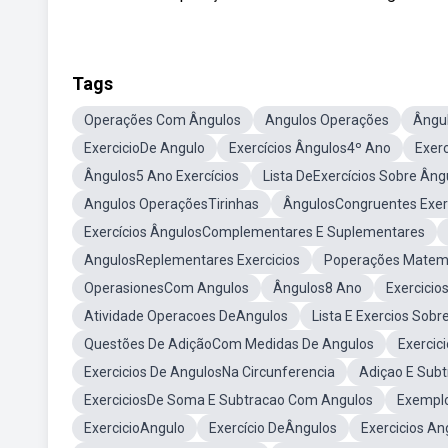
Tags
Operações Com Ângulos
Angulos Operações
Ângul
ExercicioDe Angulo
Exercícios Ângulos4º Ano
Exer
Ângulos5 Ano Exercícios
Lista DeExercícios Sobre Âng
Angulos OperaçõesTirinhas
ÂngulosCongruentes Exer
Exercícios ÂngulosComplementares E Suplementares
AngulosReplementares Exercicios
Poperações Matem
OperasionesCom Angulos
Ângulos8 Ano
Exercicio
Atividade Operacoes DeAngulos
Lista E Exercios Sobr
Questões De AdiçãoCom Medidas De Angulos
Exercic
Exercicios De AngulosNa Circunferencia
Adiçao E Sub
ExerciciosDe Soma E Subtracao Com Angulos
Exemplo
ExercicioAngulo
Exercício DeÂngulos
Exercicios An