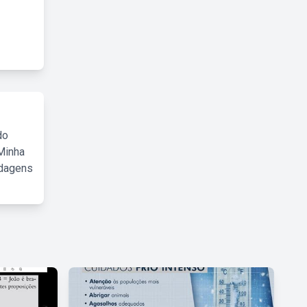
do
Minha
rdagens