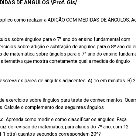
IDAS DE ÂNGULOS \Prof. Gis/
lico como realizar a ADIÇÃO COM MEDIDAS DE ÂNGULOS. A
culos sobre ângulos para o 7° ano do ensino fundamental com
rcícios sobre adição e subtração de ângulos para o 8º ano do e
s de matemática sobre ângulos para o 7º ano do ensino fundame
a alternativa que mostra corretamente qual a medida do ângulo
, escreva os pares de ângulos adjacentes: A) 1o em minutos. B) 
ta de exercícios sobre ângulos para teste de conhecimentos. Que
as. Calcule o complemento dos seguintes ângulos.
so. Aprenda como medir e como classificar os ângulos. Faça
quiz de revisão de matemática, para alunos do 7º ano, com 12
1 1 pt(s) quantos segundos correspondem 20º?