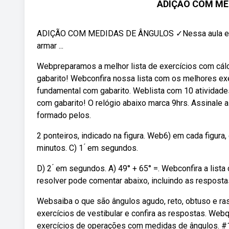
ADIÇÃO COM MED
ADIÇÃO COM MEDIDAS DE ÂNGULOS ✓Nessa aula exp
armar ...
Webpreparamos a melhor lista de exercícios com cál
gabarito! Webconfira nossa lista com os melhores exe
fundamental com gabarito. Weblista com 10 atividade
com gabarito! O relógio abaixo marca 9hrs. Assinale 
formado pelos.
2 ponteiros, indicado na figura. Web6) em cada figura
minutos. C) 1 ́ em segundos.
D) 2 ́ em segundos. A) 49° + 65° =. Webconfira a lis
resolver pode comentar abaixo, incluindo as respost
Websaiba o que são ângulos agudo, reto, obtuso e ra
exercícios de vestibular e confira as respostas. Web
exercícios de operações com medidas de ângulos. #