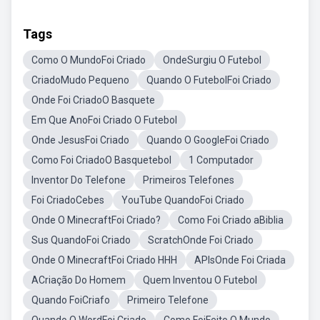
Tags
Como O MundoFoi Criado
OndeSurgiu O Futebol
CriadoMudo Pequeno
Quando O FutebolFoi Criado
Onde Foi CriadoO Basquete
Em Que AnoFoi Criado O Futebol
Onde JesusFoi Criado
Quando O GoogleFoi Criado
Como Foi CriadoO Basquetebol
1 Computador
Inventor Do Telefone
Primeiros Telefones
Foi CriadoCebes
YouTube QuandoFoi Criado
Onde O MinecraftFoi Criado?
Como Foi Criado aBiblia
Sus QuandoFoi Criado
ScratchOnde Foi Criado
Onde O MinecraftFoi Criado HHH
APIsOnde Foi Criada
ACriação Do Homem
Quem Inventou O Futebol
Quando FoiCriafo
Primeiro Telefone