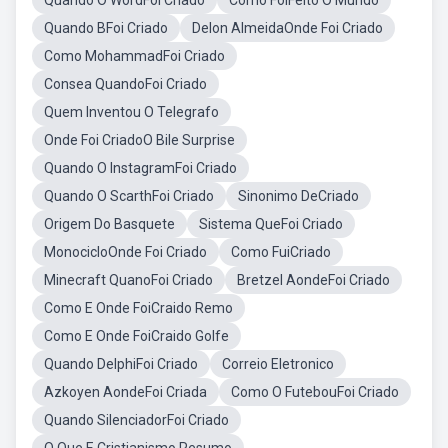
Quando O WordFoi Criado
Como FoiFeito O Mundo
Quando BFoi Criado
Delon AlmeidaOnde Foi Criado
Como MohammadFoi Criado
Consea QuandoFoi Criado
Quem Inventou O Telegrafo
Onde Foi CriadoO Bile Surprise
Quando O InstagramFoi Criado
Quando O ScarthFoi Criado
Sinonimo DeCriado
Origem Do Basquete
Sistema QueFoi Criado
MonocicloOnde Foi Criado
Como FuiCriado
Minecraft QuanoFoi Criado
Bretzel AondeFoi Criado
Como E Onde FoiCraido Remo
Como E Onde FoiCraido Golfe
Quando DelphiFoi Criado
Correio Eletronico
Azkoyen AondeFoi Criada
Como O FutebouFoi Criado
Quando SilenciadorFoi Criado