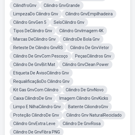
CilindfroGnv
Cilindro GnvGrande
LimpezaDo Cilindro Gnv
Cilindro GnvEmpilhadeira
Cilindro GnvGen 5
SeloCilindro Gnv
Tipos DeCilindro Gnv
Cilindro GnvImagem 4K
Marcas DeCilindro Gnv
CilindroDe Bola Gnv
Reteste De Cilindro GnvRS
Cilindro De GnvVetor
Cilindro De GnvCom Pescoço
PeçasCilindros Gnv
Cilindro De GnvBit Mat
Cilindro GnvClean Power
Etiqueta De AvisoCilindro Gnv
RequalificaçãoDo Cilindro Gnv
Kit Gas GnvCom Cilindro
Cilindro De GnvNovo
Caixa CilindroDe Gnv
Imagem Cilindro GnvKicks
Limpo E NilhaCilindro Gnv
Batente CiliondroGnv
Proteção CilindroDe Gnv
Cilindro Gnv NaturalReciclado
Cilindro GnvExtra Leve
Cilindro De GnvRosa
Cilindro De GnvFibra PNG