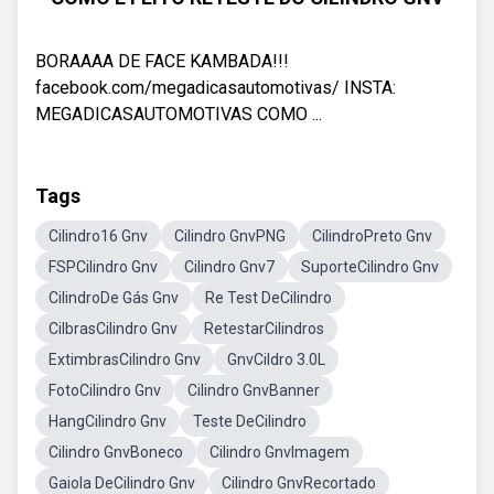
BORAAAA DE FACE KAMBADA!!!
facebook.com/megadicasautomotivas/ INSTA:
MEGADICASAUTOMOTIVAS COMO ...
Tags
Cilindro16 Gnv
Cilindro GnvPNG
CilindroPreto Gnv
FSPCilindro Gnv
Cilindro Gnv7
SuporteCilindro Gnv
CilindroDe Gás Gnv
Re Test DeCilindro
CilbrasCilindro Gnv
RetestarCilindros
ExtimbrasCilindro Gnv
GnvCildro 3.0L
FotoCilindro Gnv
Cilindro GnvBanner
HangCilindro Gnv
Teste DeCilindro
Cilindro GnvBoneco
Cilindro GnvImagem
Gaiola DeCilindro Gnv
Cilindro GnvRecortado