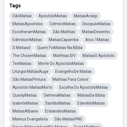
Tags
SãoMatias
ApóstoloMatias
MatiasAnasp
MatiasApostolos
CelmiroMatias
DiscipuloMatias
EscolheramMatias
São Mathias
MatiasDesenho
EdímilsonMatias
MatiasCapamba
Atos 1Matias
S Matiasd
Quem FoiMatias Na Bíblia
The ChosenMatias
Matthias IDV
MatiasO Apóstolo
TenMatias
Morte Do ApóstoloMatias
Liturgia MatiasAuge
EvangelhoDe Matias
São MatiasPintura
Mathias Para Colorir
Apostolo MatiasMorto
Escolha Do ApostoloMatias
QueslyMatias
DelminaMatias
MatiasDa Biblia
IzabeteMatias
SantilioMatias
EdenildoMatias
MatiasAlbaine
ErislandeoMatias
Mateus Evangelista
São MatiasPNG