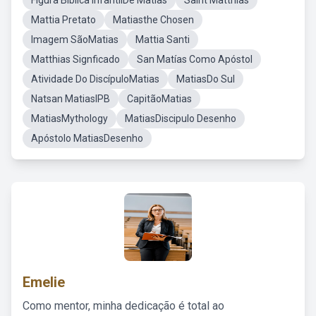
Figura Biblica InfantilDe Matias
Saint Matthias
Mattia Pretato
Matiasthe Chosen
Imagem SãoMatias
Mattia Santi
Matthias Signficado
San Matías Como Apóstol
Atividade Do DiscípuloMatias
MatiasDo Sul
Natsan MatiasIPB
CapitãoMatias
MatiasMythology
MatiasDiscipulo Desenho
Apóstolo MatiasDesenho
Emelie
Como mentor, minha dedicação é total ao