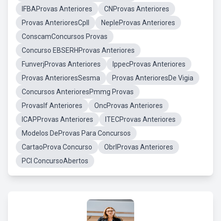
IFBAProvas Anteriores
CNProvas Anteriores
Provas AnterioresCpll
NepleProvas Anteriores
ConscamConcursos Provas
Concurso EBSERHProvas Anteriores
FunverjProvas Anteriores
IppecProvas Anteriores
Provas AnterioresSesma
Provas AnterioresDe Vigia
Concursos AnterioresPmmg Provas
ProvasIf Anteriores
OncProvas Anteriores
ICAPProvas Anteriores
ITECProvas Anteriores
Modelos DeProvas Para Concursos
CartaoProva Concurso
ObrlProvas Anteriores
PCI ConcursoAbertos