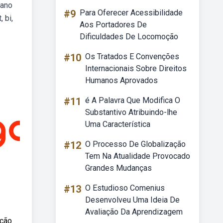
lano
#9
Para Oferecer Acessibilidade
 bi,
Aos Portadores De
Dificuldades De Locomoção
#10
Os Tratados E Convenções
Internacionais Sobre Direitos
Humanos Aprovados
#11
é A Palavra Que Modifica O
Substantivo Atribuindo-lhe
Uma Característica
#12
O Processo De Globalização
Tem Na Atualidade Provocado
Grandes Mudanças
#13
O Estudioso Comenius
Desenvolveu Uma Ideia De
Avaliação Da Aprendizagem
ação