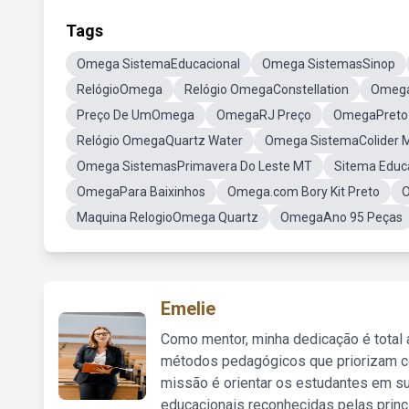
Tags
Omega SistemaEducacional
Omega SistemasSinop
RelógioOmega
Relógio OmegaConstellation
Omega
Preço De UmOmega
OmegaRJ Preço
OmegaPreto
Relógio OmegaQuartz Water
Omega SistemaColider 
Omega SistemasPrimavera Do Leste MT
Sitema Edu
OmegaPara Baixinhos
Omega.com Bory Kit Preto
O
Maquina RelogioOmega Quartz
OmegaAno 95 Peças
Emelie
Como mentor, minha dedicação é total
métodos pedagógicos que priorizam co
missão é orientar os estudantes em su
educacionais reconhecidas pelas princ