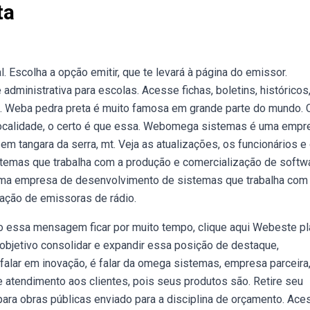
ta
 Escolha a opção emitir, que te levará à página do emissor.
ministrativa para escolas. Acesse fichas, boletins, históricos
ine. Weba pedra preta é muito famosa em grande parte do mundo.
localidade, o certo é que essa. Webomega sistemas é uma empr
 tangara da serra, mt. Veja as atualizações, os funcionários e 
mas que trabalha com a produção e comercialização de softw
ma empresa de desenvolvimento de sistemas que trabalha com
ação de emissoras de rádio.
 essa mensagem ficar por muito tempo, clique aqui Webeste p
objetivo consolidar e expandir essa posição de destaque,
lar em inovação, é falar da omega sistemas, empresa parceira
atendimento aos clientes, pois seus produtos são. Retire seu
s para obras públicas enviado para a disciplina de orçamento. Ac