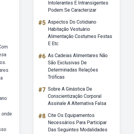
Intolerantes E Intransigentes
Podem Se Caracterizar
#5
Aspectos Do Cotidiano
Habitação Vestuário
Alimentação Costumes Festas
,
E Etc
 Com
esa
#6
As Cadeias Alimentares Não
os.
São Exclusivas De
Determinadas Relações
ares
Tróficas
 a
#7
Sobre A Ginástica De
Conscientização Corporal
lano
Assinale A Alternativa Falsa
, onde
#8
Cite Os Equipamentos
Necessários Para Participar
esso
Das Seguintes Modalidades