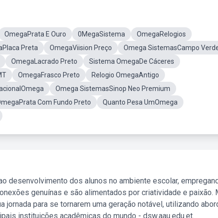
OmegaPrata E Ouro
0MegaSistema
OmegaRelogios
Placa Preta
OmegaViision Preço
Omega SistemasCampo Verd
OmegaLacrado Preto
Sistema OmegaDe Cáceres
MT
OmegaFrasco Preto
Relogio OmegaAntigo
cacionalOmega
Omega SistemasSinop Neo Premium
megaPrata Com Fundo Preto
Quanto Pesa UmOmega
 ao desenvolvimento dos alunos no ambiente escolar, empregan
nexões genuínas e são alimentados por criatividade e paixão. 
a jornada para se tornarem uma geração notável, utilizando abo
ipais instituições acadêmicas do mundo - dsw.aau.edu.et.