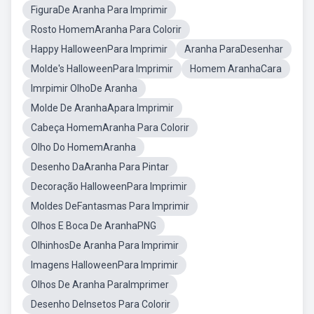
FiguraDe Aranha Para Imprimir
Rosto HomemAranha Para Colorir
Happy HalloweenPara Imprimir
Aranha ParaDesenhar
Molde's HalloweenPara Imprimir
Homem AranhaCara
Imrpimir OlhoDe Aranha
Molde De AranhaApara Imprimir
Cabeça HomemAranha Para Colorir
Olho Do HomemAranha
Desenho DaAranha Para Pintar
Decoração HalloweenPara Imprimir
Moldes DeFantasmas Para Imprimir
Olhos E Boca De AranhaPNG
OlhinhosDe Aranha Para Imprimir
Imagens HalloweenPara Imprimir
Olhos De Aranha ParaImprimer
Desenho DeInsetos Para Colorir