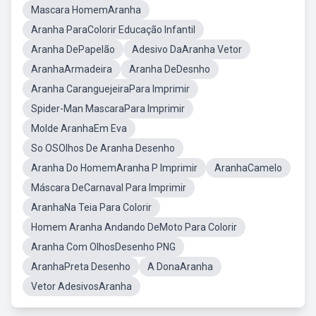
Mascara HomemAranha
Aranha ParaColorir Educação Infantil
Aranha DePapelão
Adesivo DaAranha Vetor
AranhaArmadeira
Aranha DeDesnho
Aranha CaranguejeiraPara Imprimir
Spider-Man MascaraPara Imprimir
Molde AranhaEm Eva
So OSOlhos De Aranha Desenho
Aranha Do HomemAranha P Imprimir
AranhaCamelo
Máscara DeCarnaval Para Imprimir
AranhaNa Teia Para Colorir
Homem Aranha Andando DeMoto Para Colorir
Aranha Com OlhosDesenho PNG
AranhaPreta Desenho
A DonaAranha
Vetor AdesivosAranha