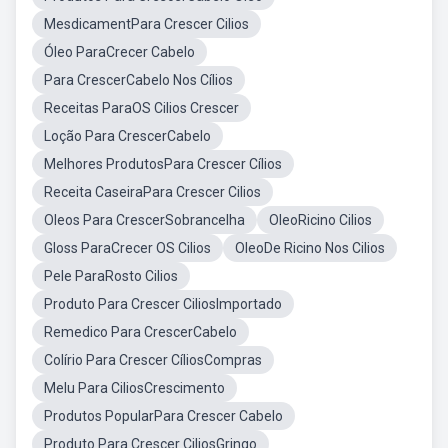
MesdicamentPara Crescer Cilios
Óleo ParaCrecer Cabelo
Para CrescerCabelo Nos Cílios
Receitas ParaOS Cilios Crescer
Loção Para CrescerCabelo
Melhores ProdutosPara Crescer Cílios
Receita CaseiraPara Crescer Cilios
Oleos Para CrescerSobrancelha
OleoRicino Cilios
Gloss ParaCrecer OS Cilios
OleoDe Ricino Nos Cilios
Pele ParaRosto Cilios
Produto Para Crescer CiliosImportado
Remedico Para CrescerCabelo
Colírio Para Crescer CíliosCompras
Melu Para CiliosCrescimento
Produtos PopularPara Crescer Cabelo
Produto Para Crescer CiliosGringo