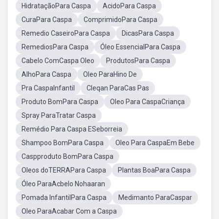
HidrataçãoPara Caspa
AcidoPara Caspa
CuraPara Caspa
ComprimidoPara Caspa
Remedio CaseiroPara Caspa
DicasPara Caspa
RemediosPara Caspa
Óleo EssencialPara Caspa
Cabelo ComCaspa Oleo
ProdutosPara Caspa
AlhoPara Caspa
Oleo ParaHino De
Pra CaspaInfantil
Cleqan ParaCas Pas
Produto BomPara Caspa
Oleo Para CaspaCriança
Spray ParaTratar Caspa
Remédio Para Caspa ESeborreia
Shampoo BomPara Caspa
Oleo Para CaspaEm Bebe
Caspproduto BomPara Caspa
Oleos doTERRAPara Caspa
Plantas BoaPara Caspa
Óleo ParaAcbelo Nohaaran
Pomada InfantilPara Caspa
Medimanto ParaCaspar
Oleo ParaAcabar Com a Caspa