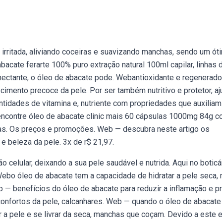
irritada, aliviando coceiras e suavizando manchas, sendo um ót
acate ferarte 100% puro extração natural 100ml capilar, linhas 
ectante, o óleo de abacate pode. Webantioxidante e regenerador
imento precoce da pele. Por ser também nutritivo e protetor, aj
tidades de vitamina e, nutriente com propriedades que auxiliam
encontre óleo de abacate clinic mais 60 cápsulas 1000mg 84g c
oras. Os preços e promoções. Web — descubra neste artigo os
e beleza da pele. 3x de r$ 21,97.
ão celular, deixando a sua pele saudável e nutrida. Aqui no boticá
ebo óleo de abacate tem a capacidade de hidratar a pele seca, n
 — benefícios do óleo de abacate para reduzir a inflamação e pr
sconfortos da pele, calcanhares. Web — quando o óleo de abacate
r a pele e se livrar da seca, manchas que coçam. Devido a este e