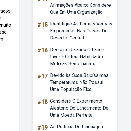
Afirmações Abaixo Considere
racos.
Que Em Uma Organização
e
#15
Identifique As Formas Verbais
 muito
Empregadas Nas Frases Do
sso,
Desenho Central
om
#16
Desconsiderando O Lance
Livre E Outras Habilidades
Motoras Semelhantes
#17
Devido às Suas Baixíssimas
Temperaturas Não Possui
Uma População Fixa
#18
Considere O Experimento
Aleatorio Do Lançamento De
Uma Moeda Perfeita
#19
As Práticas De Linguagem