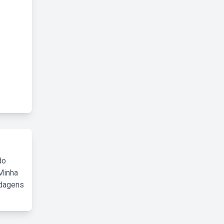
do
Minha
rdagens