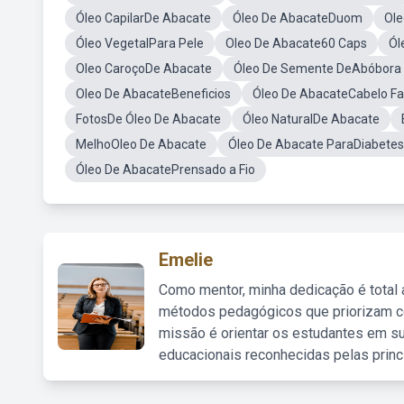
Óleo CapilarDe Abacate
Óleo De AbacateDuom
Ole
Óleo VegetalPara Pele
Oleo De Abacate60 Caps
Ól
Oleo CaroçoDe Abacate
Óleo De Semente DeAbóbora
Oleo De AbacateBeneficios
Óleo De AbacateCabelo F
FotosDe Óleo De Abacate
Óleo NaturalDe Abacate
MelhoOleo De Abacate
Óleo De Abacate ParaDiabetes
Óleo De AbacatePrensado a Fio
Emelie
Como mentor, minha dedicação é total
métodos pedagógicos que priorizam co
missão é orientar os estudantes em su
educacionais reconhecidas pelas princ