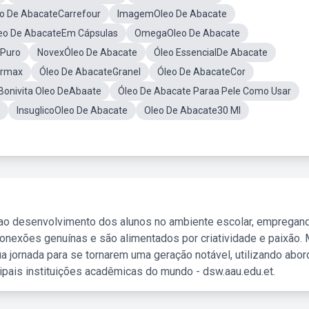
o De AbacateCarrefour
ImagemOleo De Abacate
eo De AbacateEm Cápsulas
OmegaOleo De Abacate
 Puro
NovexÓleo De Abacate
Óleo EssencialDe Abacate
armax
Óleo De AbacateGranel
Óleo De AbacateCor
Bonivita Oleo DeAbaate
Óleo De Abacate Paraa Pele Como Usar
InsuglicoOleo De Abacate
Oleo De Abacate30 Ml
 ao desenvolvimento dos alunos no ambiente escolar, empregan
nexões genuínas e são alimentados por criatividade e paixão. 
a jornada para se tornarem uma geração notável, utilizando abo
ipais instituições acadêmicas do mundo - dsw.aau.edu.et.