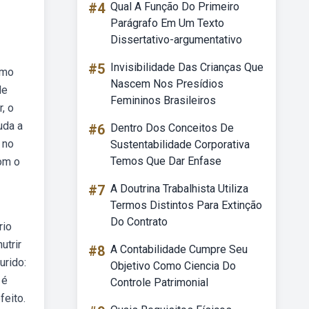
#4
Qual A Função Do Primeiro
Parágrafo Em Um Texto
Dissertativo-argumentativo
#5
Invisibilidade Das Crianças Que
imo
Nascem Nos Presídios
de
Femininos Brasileiros
, o
uda a
#6
Dentro Dos Conceitos De
 no
Sustentabilidade Corporativa
Temos Que Dar Enfase
om o
#7
A Doutrina Trabalhista Utiliza
Termos Distintos Para Extinção
Do Contrato
rio
utrir
#8
A Contabilidade Cumpre Seu
urido:
Objetivo Como Ciencia Do
 é
Controle Patrimonial
feito.