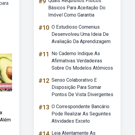
#9
Quais Requisitos Físicos
para
Básicos Para Aceitação Do
Imóvel Como Garantia
#10
O Estudioso Comenius
Desenvolveu Uma Ideia De
Avaliação Da Aprendizagem
#11
No Caderno Indique As
Afirmativas Verdadeiras
Sobre Os Modelos Atômicos
#12
Senso Colaborativo E
Disposição Para Somar
Pontos De Vista Divergentes
#13
O Correspondente Bancário
a
Pode Realizar As Seguintes
. Além
Atividades Exceto
#14
Leia Atentamente As