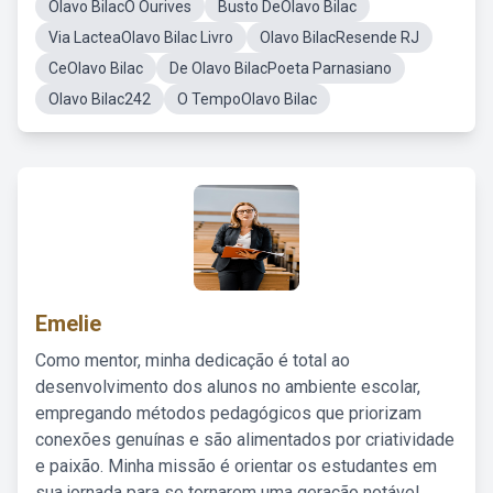
Olavo BilacO Ourives
Busto DeOlavo Bilac
Via LacteaOlavo Bilac Livro
Olavo BilacResende RJ
CeOlavo Bilac
De Olavo BilacPoeta Parnasiano
Olavo Bilac242
O TempoOlavo Bilac
Emelie
Como mentor, minha dedicação é total ao
desenvolvimento dos alunos no ambiente escolar,
empregando métodos pedagógicos que priorizam
conexões genuínas e são alimentados por criatividade
e paixão. Minha missão é orientar os estudantes em
sua jornada para se tornarem uma geração notável,