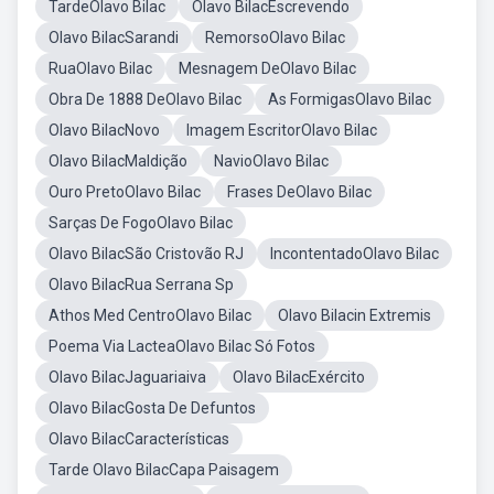
TardeOlavo Bilac
Olavo BilacEscrevendo
Olavo BilacSarandi
RemorsoOlavo Bilac
RuaOlavo Bilac
Mesnagem DeOlavo Bilac
Obra De 1888 DeOlavo Bilac
As FormigasOlavo Bilac
Olavo BilacNovo
Imagem EscritorOlavo Bilac
Olavo BilacMaldição
NavioOlavo Bilac
Ouro PretoOlavo Bilac
Frases DeOlavo Bilac
Sarças De FogoOlavo Bilac
Olavo BilacSão Cristovão RJ
IncontentadoOlavo Bilac
Olavo BilacRua Serrana Sp
Athos Med CentroOlavo Bilac
Olavo Bilacin Extremis
Poema Via LacteaOlavo Bilac Só Fotos
Olavo BilacJaguariaiva
Olavo BilacExército
Olavo BilacGosta De Defuntos
Olavo BilacCaracterísticas
Tarde Olavo BilacCapa Paisagem