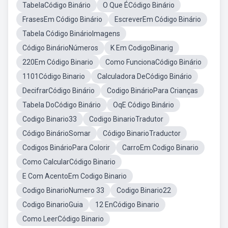
TabelaCódigo Binário
O Que ÉCódigo Binário
FrasesEm Código Binário
EscreverEm Código Binário
Tabela Código BinárioImagens
Código BinárioNúmeros
K Em CodigoBinarig
220Em Código Binario
Como FuncionaCódigo Binário
1101Código Binario
Calculadora DeCódigo Binário
DecifrarCódigo Binário
Codigo BinárioPara Crianças
Tabela DoCódigo Binário
OqE Código Binário
Codigo Binario33
Codigo BinarioTradutor
Código BinárioSomar
Código BinarioTraductor
Codigos BinárioPara Colorir
CarroEm Codigo Binario
Como CalcularCódigo Binario
E Com AcentoEm Codigo Binario
Codigo BinarioNumero 33
Codigo Binario22
Codigo BinarioGuia
12 EnCódigo Binario
Como LeerCódigo Binario