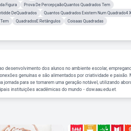
da Figura
Prova De PercepçaãoQuantos Quadrados Tem
tidde DeQuadrados
Quantos Quadrados Existem Num Quadrado4 X
osTem
QuadradosE Retângulos
Coisaas Quadradas
 ao desenvolvimento dos alunos no ambiente escolar, empregan
nexões genuínas e são alimentados por criatividade e paixão. 
a jornada para se tornarem uma geração notável, utilizando abo
ipais instituições acadêmicas do mundo - dsw.aau.edu.et.