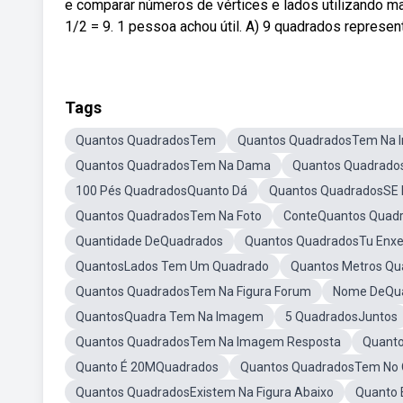
e comparar números de vértices e lados utilizando mal
1/2 = 9. 1 pessoa achou útil. A) 9 quadrados represe
Tags
Quantos QuadradosTem
Quantos QuadradosTem Na
Quantos QuadradosTem Na Dama
Quantos Quadrados
100 Pés QuadradosQuanto Dá
Quantos QuadradosSE 
Quantos QuadradosTem Na Foto
ConteQuantos Quad
Quantidade DeQuadrados
Quantos QuadradosTu Enxe
QuantosLados Tem Um Quadrado
Quantos Metros Q
Quantos QuadradosTem Na Figura Forum
Nome DeQu
QuantosQuadra Tem Na Imagem
5 QuadradosJuntos
Quantos QuadradosTem Na Imagem Resposta
Quant
Quanto É 20MQuadrados
Quantos QuadradosTem No
Quantos QuadradosExistem Na Figura Abaixo
Quanto 