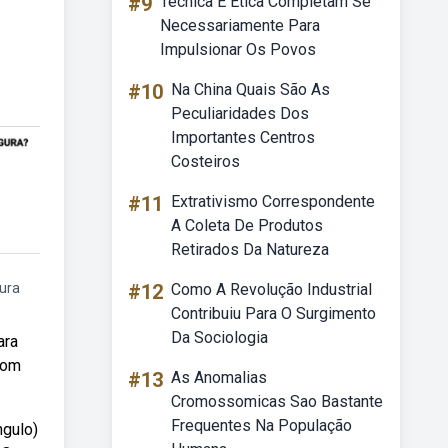
#9
Técnica E Etica Completam Se
Necessariamente Para
Impulsionar Os Povos
#10
Na China Quais São As
Peculiaridades Dos
Importantes Centros
Costeiros
#11
Extrativismo Correspondente
A Coleta De Produtos
Retirados Da Natureza
ura
#12
Como A Revolução Industrial
Contribuiu Para O Surgimento
Da Sociologia
ara
com
#13
As Anomalias
Cromossomicas Sao Bastante
Frequentes Na População
ngulo)