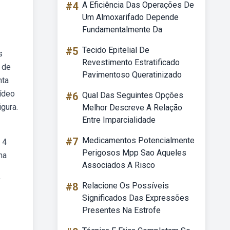
#4
A Eficiência Das Operações De
Um Almoxarifado Depende
Fundamentalmente Da
#5
Tecido Epitelial De
s
Revestimento Estratificado
 de
Pavimentoso Queratinizado
nta
vídeo
#6
Qual Das Seguintes Opções
gura.
Melhor Descreve A Relação
Entre Imparcialidade
#7
Medicamentos Potencialmente
 4
Perigosos Mpp Sao Aqueles
ma
Associados A Risco
f
#8
Relacione Os Possíveis
Significados Das Expressões
Presentes Na Estrofe