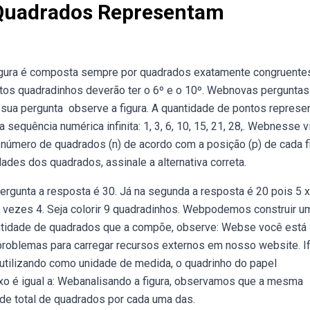
 Quadrados Representam
figura é composta sempre por quadrados exatamente congruente
tos quadradinhos deverão ter o 6º e o 10º. Webnovas perguntas
 sua pergunta ️ observe a figura. A quantidade de pontos represe
equência numérica infinita: 1, 3, 6, 10, 15, 21, 28,. Webnesse 
número de quadrados (n) de acordo com a posição (p) de cada fi
dades dos quadrados, assinale a alternativa correta.
pergunta a resposta é 30. Já na segunda a resposta é 20 pois 5 x
5 vezes 4. Seja colorir 9 quadradinhos. Webpodemos construir u
uantidade de quadrados que a compõe, observe: Webse você está
roblemas para carregar recursos externos em nosso website. I
ebutilizando como unidade de medida, o quadrinho do papel
aixo é igual a: Webanalisando a figura, observamos que a mesma
de total de quadrados por cada uma das.