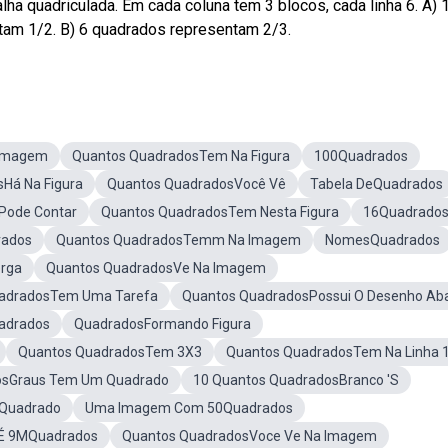
ha quadriculada. Em cada coluna tem 3 blocos, cada linha 6. A) 
ntam 1/2. B) 6 quadrados representam 2/3.
 Imagem
Quantos QuadradosTem Na Figura
100Quadrados
Há Na Figura
Quantos QuadradosVocê Vê
Tabela DeQuadrados
Pode Contar
Quantos QuadradosTem Nesta Figura
16Quadrado
rados
Quantos QuadradosTemm Na Imagem
NomesQuadrados
rga
Quantos QuadradosVe Na Imagem
uadradosTem Uma Tarefa
Quantos QuadradosPossui O Desenho Ab
adrados
QuadradosFormando Figura
Quantos QuadradosTem 3X3
Quantos QuadradosTem Na Linha 
osGraus Tem Um Quadrado
10 Quantos QuadradosBranco 'S
 Quadrado
Uma Imagem Com 50Quadrados
É 9MQuadrados
Quantos QuadradosVoce Ve Na Imagem