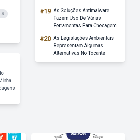
#19
As Soluções Antimalware
 4
Fazem Uso De Várias
Ferramentas Para Checagem
#20
As Legislações Ambientais
Representam Algumas
Alternativas No Tocante
do
Minha
rdagens