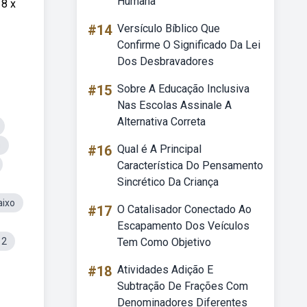
Humana
18 x
#14
Versículo Bíblico Que
Confirme O Significado Da Lei
Dos Desbravadores
#15
Sobre A Educação Inclusiva
Nas Escolas Assinale A
Alternativa Correta
s
#16
Qual é A Principal
Característica Do Pensamento
Sincrético Da Criança
aixo
#17
O Catalisador Conectado Ao
Escapamento Dos Veículos
12
Tem Como Objetivo
#18
Atividades Adição E
Subtração De Frações Com
Denominadores Diferentes