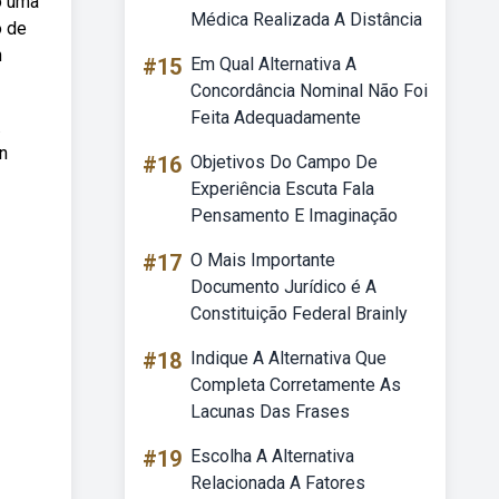
o uma
Médica Realizada A Distância
o de
n
#15
Em Qual Alternativa A
Concordância Nominal Não Foi
Feita Adequadamente
.
n
#16
Objetivos Do Campo De
Experiência Escuta Fala
Pensamento E Imaginação
#17
O Mais Importante
Documento Jurídico é A
Constituição Federal Brainly
#18
Indique A Alternativa Que
Completa Corretamente As
Lacunas Das Frases
#19
Escolha A Alternativa
Relacionada A Fatores