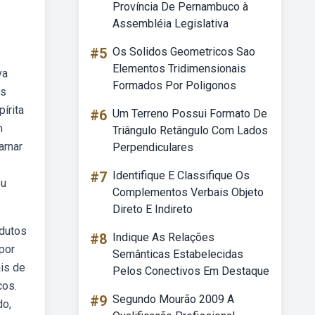
Província De Pernambuco à
Assembléia Legislativa
#5
Os Solidos Geometricos Sao
Elementos Tridimensionais
va
Formados Por Poligonos
es
írita
#6
Um Terreno Possui Formato De
m
Triângulo Retângulo Com Lados
arnar
Perpendiculares
#7
Identifique E Classifique Os
eu
Complementos Verbais Objeto
Direto E Indireto
odutos
#8
Indique As Relações
por
Semânticas Estabelecidas
ais de
Pelos Conectivos Em Destaque
cos.
#9
Segundo Mourão 2009 A
do,