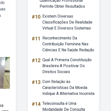
Qualificação Profissional
 do
Permite Obter Resultados
duas
s
#10
Existem Diversas
Classificações De Realidade
Virtual E Diversos Sistemas
#11
Reconhecimento Da
Contribuição Feminina Nas
Ciências E Na Saúde Redação
#12
Qual A Primeira Constituição
Brasileira A Positivar Os
Direitos Sociais
#13
Com Relação às
Características Da Moeda
Indique A Alternativa Incorreta
#14
Teleconsulta é Uma
os
Modalidade De Consulta