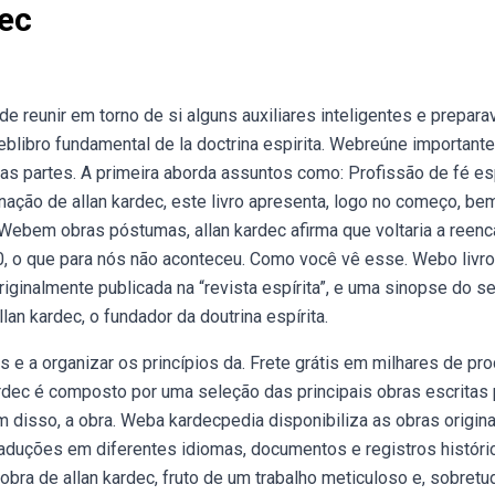
ec
reunir em torno de si alguns auxiliares inteligentes e prepara
blibro fundamental de la doctrina espirita. Webreúne important
as partes. A primeira aborda assuntos como: Profissão de fé esp
nação de allan kardec, este livro apresenta, logo no começo, be
. Webem obras póstumas, allan kardec afirma que voltaria a reenc
900, o que para nós não aconteceu. Como você vê esse. Webo livro
iginalmente publicada na “revista espírita”, e uma sinopse do s
lan kardec, o fundador da doutrina espírita.
 e a organizar os princípios da. Frete grátis em milhares de pr
dec é composto por uma seleção das principais obras escritas 
m disso, a obra. Weba kardecpedia disponibiliza as obras origin
traduções em diferentes idiomas, documentos e registros históri
ra de allan kardec, fruto de um trabalho meticuloso e, sobretu