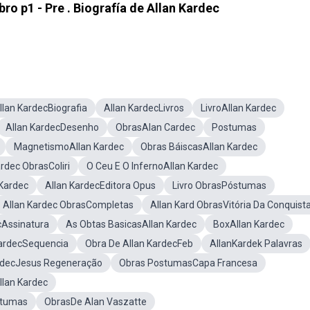
ro p1 - Pre . Biografía de Allan Kardec
llan KardecBiografia
Allan KardecLivros
LivroAllan Kardec
Allan KardecDesenho
ObrasAlan Cardec
Postumas
MagnetismoAllan Kardec
Obras BáiscasAllan Kardec
ardec ObrasColiri
O Ceu E O InfernoAllan Kardec
Kardec
Allan KardecEditora Opus
Livro ObrasPóstumas
Allan Kardec ObrasCompletas
Allan Kard ObrasVitória Da Conquist
cAssinatura
As Obtas BasicasAllan Kardec
BoxAllan Kardec
KardecSequencia
Obra De Allan KardecFeb
AllanKardek Palavras
rdecJesus Regeneração
Obras PostumasCapa Francesa
llan Kardec
stumas
ObrasDe Alan Vaszatte