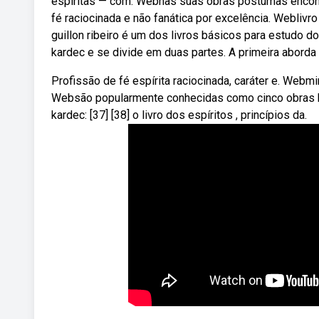
espíritas — com. Webnas suas obras póstumas encont
fé raciocinada e não fanática por excelência. Weblivr
guillon ribeiro é um dos livros básicos para estudo d
kardec e se divide em duas partes. A primeira abord
Profissão de fé espírita raciocinada, caráter e. Webm
Websão popularmente conhecidas como cinco obras b
kardec: [37] [38] o livro dos espíritos , princípios da.