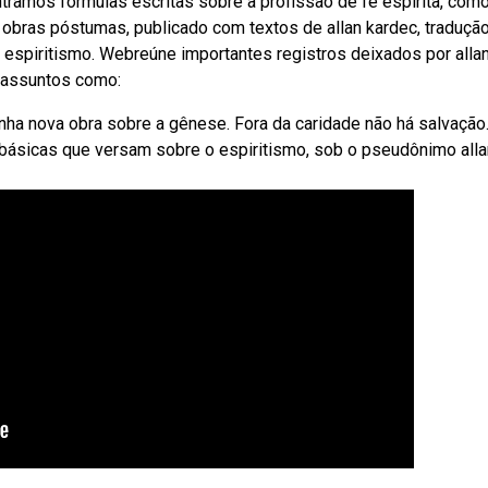
ramos fórmulas escritas sobre a profissão de fé espírita, com
o obras póstumas, publicado com textos de allan kardec, traduçã
o espiritismo. Webreúne importantes registros deixados por alla
a assuntos como:
inha nova obra sobre a gênese. Fora da caridade não há salvação
ásicas que versam sobre o espiritismo, sob o pseudônimo alla