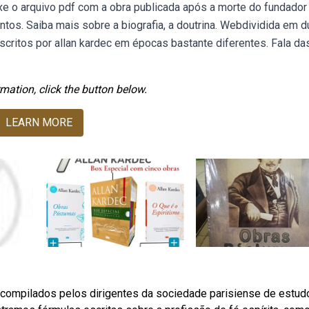
xe o arquivo pdf com a obra publicada após a morte do fundador
os. Saiba mais sobre a biografia, a doutrina. Webdividida em 
escritos por allan kardec em épocas bastante diferentes. Fala da
mation, click the button below.
LEARN MORE
, compilados pelos dirigentes da sociedade parisiense de estud