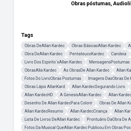
Obras póstumas, Audiolib
Tags
Obras DeAllan Kardec
Obras BásicasAllan Kardec
A
Obra DeAllan Kardec
PentateucoKardec
Candeia
Livro Dos Espirito`sAllan Kardec
MensagensPostumas
ObrasAlla Kardec
As ObrasDe Allan Kardec
Allan K
Fotos Do LivroObras Postumas
Imagens DasObras De 
Obras Lápis AllanKard
Allan KardecSegurando Livro
Allan KardecHD
A GenesisAllan Kardec
Allan Karde
Desenho De Allan KardecPara Colorir
Obras De Allan 
Allan KardecResumo
Allan KardecCriança
Allan Ka
Lista De Livros DeAllan Kardec
Prontuário DaObra De A
Fotos Da Musical QueAllan Kardec Publicou Em Obras Po