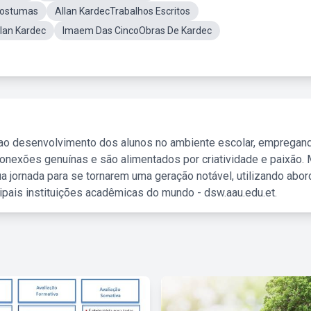
 Postumas
Allan KardecTrabalhos Escritos
llan Kardec
Imaem Das CincoObras De Kardec
 ao desenvolvimento dos alunos no ambiente escolar, empregan
nexões genuínas e são alimentados por criatividade e paixão. 
a jornada para se tornarem uma geração notável, utilizando abo
ipais instituições acadêmicas do mundo - dsw.aau.edu.et.