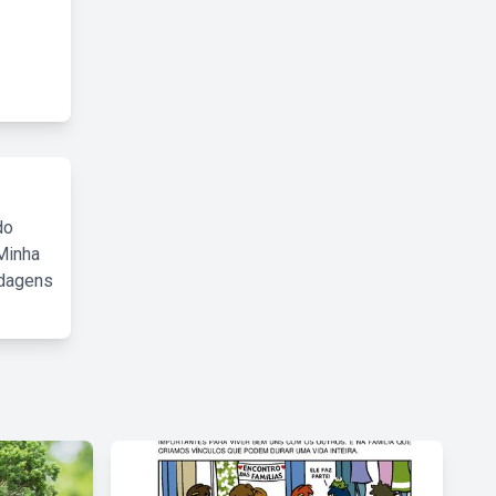
do
Minha
rdagens