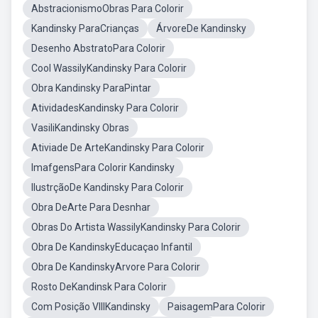
AbstracionismoObras Para Colorir
Kandinsky ParaCrianças
ÁrvoreDe Kandinsky
Desenho AbstratoPara Colorir
Cool WassilyKandinsky Para Colorir
Obra Kandinsky ParaPintar
AtividadesKandinsky Para Colorir
VasiliKandinsky Obras
Ativiade De ArteKandinsky Para Colorir
ImafgensPara Colorir Kandinsky
IlustrçãoDe Kandinsky Para Colorir
Obra DeArte Para Desnhar
Obras Do Artista WassilyKandinsky Para Colorir
Obra De KandinskyEducaçao Infantil
Obra De KandinskyArvore Para Colorir
Rosto DeKandinsk Para Colorir
Com Posição VIIIKandinsky
PaisagemPara Colorir