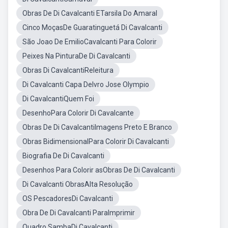
Obras De Di Cavalcanti ETarsila Do Amaral
Cinco MoçasDe Guaratinguetá Di Cavalcanti
São Joao De EmilioCavalcanti Para Colorir
Peixes Na PinturaDe Di Cavalcanti
Obras Di CavalcantiReleitura
Di Cavalcanti Capa DeIvro Jose Olympio
Di CavalcantiQuem Foi
DesenhoPara Colorir Di Cavalcante
Obras De Di CavalcantiImagens Preto E Branco
Obras BidimensionalPara Colorir Di Cavalcanti
Biografia De Di Cavalcanti
Desenhos Para Colorir asObras De Di Cavalcanti
Di Cavalcanti ObrasAlta Resolução
OS PescadoresDi Cavalcanti
Obra De Di Cavalcanti ParaImprimir
Quadro SambaDi Cavalcanti