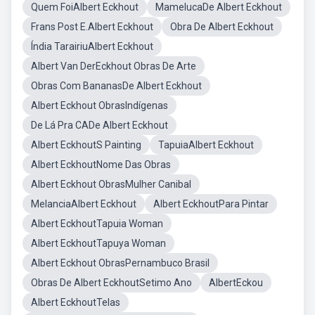
Quem FoiAlbert Eckhout
MamelucaDe Albert Eckhout
Frans Post E.Albert Eckhout
Obra De Albert Eckhout
Índia TarairiuAlbert Eckhout
Albert Van DerEckhout Obras De Arte
Obras Com BananasDe Albert Eckhout
Albert Eckhout ObrasIndígenas
De Lá Pra CADe Albert Eckhout
Albert EckhoutS Painting
TapuiaAlbert Eckhout
Albert EckhoutNome Das Obras
Albert Eckhout ObrasMulher Canibal
MelanciaAlbert Eckhout
Albert EckhoutPara Pintar
Albert EckhoutTapuia Woman
Albert EckhoutTapuya Woman
Albert Eckhout ObrasPernambuco Brasil
Obras De Albert EckhoutSetimo Ano
AlbertEckou
Albert EckhoutTelas