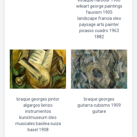
estaque harbour 1906
wikiart george paintings
fauvism 1905
landscape francia oleo
paysage arts painter
picasso cuadro 1963
1882
braque georges pintor
braque georges
algargos lienzo
guitarra cubismo 1909
instrumentos
guitare
kunstmuseum óleo
musicales basilea suiza
basel 1908