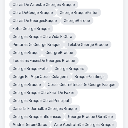
Obras De ArtesDe Georges Braque
Obra DeGeoge Braque
George BraquePintor
Obras De GeorgesBaque
GeorgeBarque
FotosGeorge Braque
Georges Braque ObraVida E Obra
PinturasDe George Braque
TelaDe George Braque
GeorgesBraqu
GeorgreBraque
Todas as FasesDe Georges Braque
George BraqueFoto
George Braque's
Geoge Br. Aqui Obras Colagem
BraquePaintings
GeorgesBrauqe
Obras GeométricasDe George Braque
George Braque ObraFacil De Fazer
Georges Braque ObrasPrincipal
Garrafa E JornalDe Georges Braque
Georges BraqueInfluências
George Braque ObraDele
Andre DerainObras
Arte AbstrataDe Georges Braque