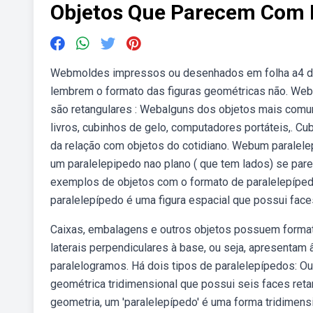
Objetos Que Parecem Com 
Webmoldes impressos ou desenhados em folha a4 do 
lembrem o formato das figuras geométricas não. Web
são retangulares : Webalguns dos objetos mais comu
livros, cubinhos de gelo, computadores portáteis,. Cub
da relação com objetos do cotidiano. Webum paralele
um paralelepipedo nao plano ( que tem lados) se par
exemplos de objetos com o formato de paralelepípedo
paralelepípedo é uma figura espacial que possui face
Caixas, embalagens e outros objetos possuem format
laterais perpendiculares à base, ou seja, apresenta
paralelogramos. Há dois tipos de paralelepípedos: O
geométrica tridimensional que possui seis faces reta
geometria, um 'paralelepípedo' é uma forma tridimens