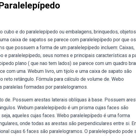
Paralelepípedo
cubo e do paralelepípedo ou embalagens, brinquedos, objetos
uma caixa de sapatos se parece com paralelepípedo por que os
ns que possuem a forma de um paralelepípedo incluem: Caixas,
o e paralelepípedo, seus nomes e principais características a pa
pipedo plano ( que nao tem lados) se parece com um quadro bra
ece com uma. Webum livro, um tijolo e uma caixa de sapato são
 reto retângulo. Fórmula para cálculo de volume de. Webo
s paralelas formadas por paralelogramos.
o de. Possuem arestas laterais oblíquas à base. Possuem ares
m ângulos. Webum paralelepípedo é um prisma cujas faces são
u seja, aqueles cujas faces. Webo paralelepípedo é uma forma
ngulares, onde todas as arestas são perpendiculares entre si. E
ional cujas 6 faces são paralelogramos. O paralelepípedo pode 