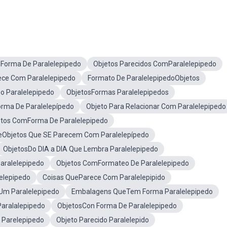
Forma De Paralelepipedo
Objetos Parecidos ComParalelepipedo
ece Com Paralelepipedo
Formato De ParalelepipedoObjetos
o Paralelepipedo
ObjetosFormas Paralelepipedos
rma De Paralelepípedo
Objeto Para Relacionar Com Paralelepipedo
etos ComForma De Paralelepipedo
eObjetos Que SE Parecem Com Paralelepípedo
ObjetosDo DIA a DIA Que Lembra Paralelepipedo
aralelepipedo
Objetos ComFormateo De Paralelepipedo
elepipedo
Coisas QueParece Com Paralelepipido
Um Paralelepipedo
Embalagens QueTem Forma Paralelepipedo
aralalepipedo
ObjetosCon Forma De Paralelepipedo
 Parelepipedo
Objeto Parecido Paralelepido