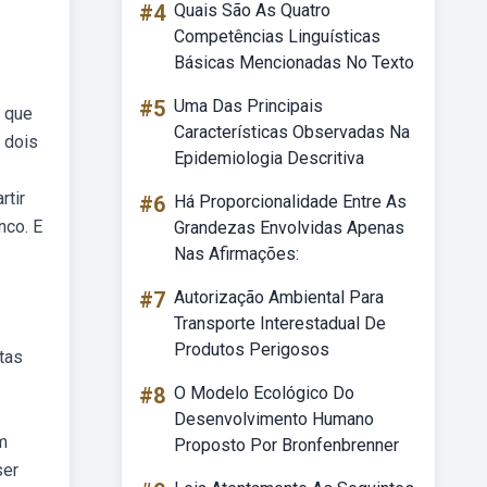
#4
Quais São As Quatro
Competências Linguísticas
Básicas Mencionadas No Texto
#5
Uma Das Principais
 que
Características Observadas Na
 dois
Epidemiologia Descritiva
rtir
#6
Há Proporcionalidade Entre As
nco. E
Grandezas Envolvidas Apenas
Nas Afirmações:
#7
Autorização Ambiental Para
Transporte Interestadual De
Produtos Perigosos
tas
#8
O Modelo Ecológico Do
Desenvolvimento Humano
m
Proposto Por Bronfenbrenner
ser