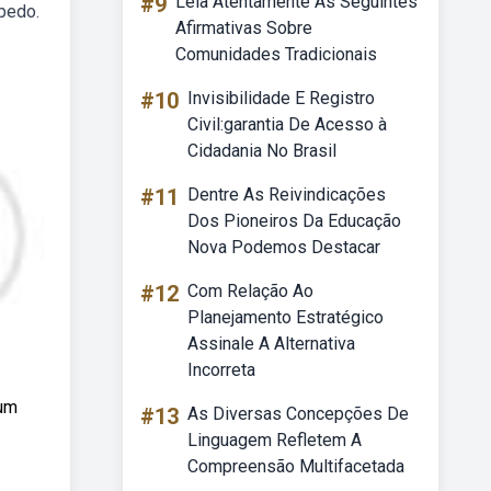
#9
Leia Atentamente As Seguintes
ípedo.
Afirmativas Sobre
Comunidades Tradicionais
#10
Invisibilidade E Registro
Civil:garantia De Acesso à
Cidadania No Brasil
#11
Dentre As Reivindicações
Dos Pioneiros Da Educação
Nova Podemos Destacar
#12
Com Relação Ao
Planejamento Estratégico
Assinale A Alternativa
Incorreta
 um
#13
As Diversas Concepções De
Linguagem Refletem A
Compreensão Multifacetada