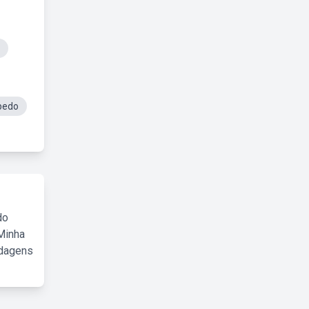
pedo
do
Minha
rdagens