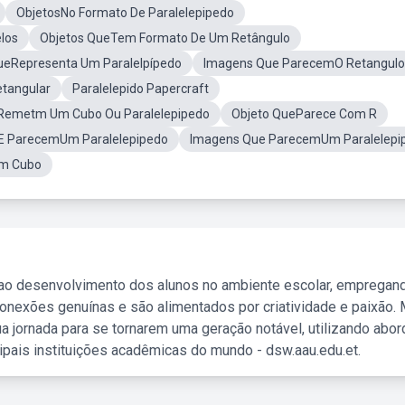
ObjetosNo Formato De Paralelepipedo
los
Objetos QueTem Formato De Um Retângulo
eRepresenta Um Paralelpípedo
Imagens Que ParecemO Retangulo
tangular
Paralelepido Papercraft
Remetm Um Cubo Ou Paralelepipedo
Objeto QueParece Com R
E ParecemUm Paralelepipedo
Imagens Que ParecemUm Paralelepi
am Cubo
 ao desenvolvimento dos alunos no ambiente escolar, empregan
nexões genuínas e são alimentados por criatividade e paixão. 
a jornada para se tornarem uma geração notável, utilizando abo
ipais instituições acadêmicas do mundo - dsw.aau.edu.et.