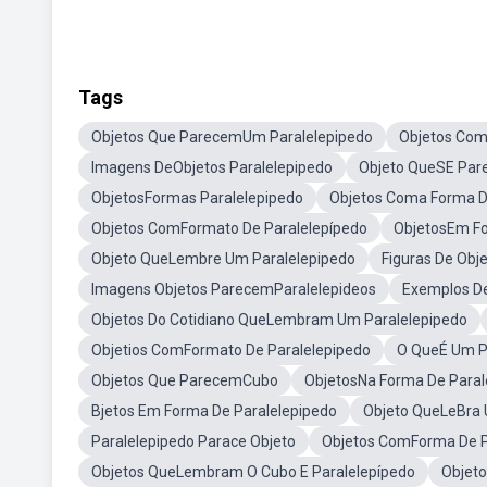
Tags
Objetos Que ParecemUm Paralelepipedo
Objetos Com
Imagens DeObjetos Paralelepipedo
Objeto QueSE Par
ObjetosFormas Paralelepipedo
Objetos Coma Forma D
Objetos ComFormato De Paralelepípedo
ObjetosEm Fo
Objeto QueLembre Um Paralelepipedo
Figuras De Obj
Imagens Objetos ParecemParalelepideos
Exemplos D
Objetos Do Cotidiano QueLembram Um Paralelepipedo
Objetios ComFormato De Paralelepipedo
O QueÉ Um P
Objetos Que ParecemCubo
ObjetosNa Forma De Paral
Bjetos Em Forma De Paralelepipedo
Objeto QueLeBra 
Paralelepipedo Parace Objeto
Objetos ComForma De P
Objetos QueLembram O Cubo E Paralelepípedo
Objeto