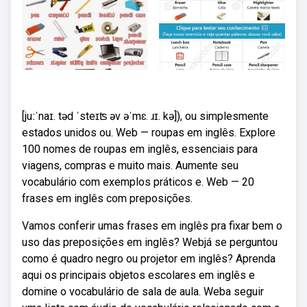
[juːˈnaɪ. təd ˈsteɪʦ əv əˈmɛ. ɹɪ. kə]), ou simplesmente
estados unidos ou. Web — roupas em inglês. Explore
100 nomes de roupas em inglês, essenciais para
viagens, compras e muito mais. Aumente seu
vocabulário com exemplos práticos e. Web — 20
frases em inglês com preposições.
Vamos conferir umas frases em inglês pra fixar bem o
uso das preposições em inglês? Webjá se perguntou
como é quadro negro ou projetor em inglês? Aprenda
aqui os principais objetos escolares em inglês e
domine o vocabulário de sala de aula. Weba seguir