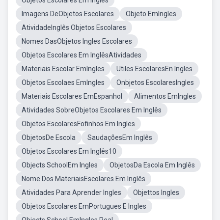
Objetos Escolares Em Inglês
Imagens DeObjetos Escolares
Objeto EmIngles
AtividadeInglês Objetos Escolares
Nomes DasObjetos Ingles Escolares
Objetos Escolares Em InglêsAtividades
Materiais Escolar EmIngles
Utiles EscolaresEn Ingles
Objetos Escolaes EmIngles
Onbjetos EscolaresIngles
Materiais Escolares EmEspanhol
Alimentos EmIngles
Atividades SobreObjetos Escolares Em Inglês
Objetos EscolaresFofinhos Em Ingles
ObjetosDe Escola
SaudaçõesEm Inglês
Objetos Escolares Em Inglês10
Objects SchoolEm Ingles
ObjetosDa Escola Em Inglês
Nome Dos MateriaisEscolares Em Inglês
Atividades Para Aprender Ingles
Objettos Ingles
Objetos Escolares EmPortugues E Ingles