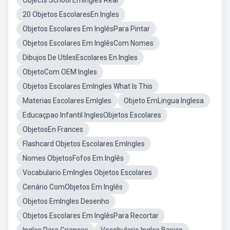
Objects School EmIngles Real
20 Objetos EscolaresEn Ingles
Objetos Escolares Em InglêsPara Pintar
Objetos Escolares Em InglêsCom Nomes
Dibujos De UtilesEscolares En Ingles
ObjetoCom OEM Ingles
Objetos Escolares EmIngles What Is This
Materias Escolares EmIgles
Objeto EmLingua Inglesa
Educaçpao Infantil InglesObjetos Escolares
ObjetosEn Frances
Flashcard Objetos Escolares EmIngles
Nomes ObjetosFofos Em Inglês
Vocabulario EmIngles Objetos Escolares
Cenário ComObjetos Em Inglês
Objetos EmIngles Desenho
Objetos Escolares Em InglêsPara Recortar