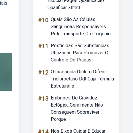
Esocial Pages Qualificacao
tais
Qualificar Xhtml
#10
Quais São As Células
Sanguíneas Responsáveis
Pelo Transporte Do Oxigênio
#11
Pesticidas São Substâncias
Utilizadas Para Promover O
Controle De Pragas
#12
O Inseticida Dicloro Difenil
Tricloroetano Ddt Cuja Fórmula
Estrutural é
#13
Embriões De Gravidez
Ectópica Geralmente Não
o
Conseguem Sobreviver
Porque
#14
Nos Eixos Cuidar E Educar