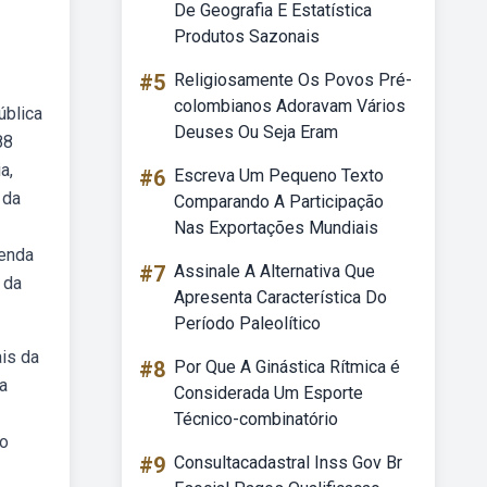
De Geografia E Estatística
Produtos Sazonais
#5
Religiosamente Os Povos Pré-
colombianos Adoravam Vários
ública
Deuses Ou Seja Eram
88
a,
#6
Escreva Um Pequeno Texto
 da
Comparando A Participação
Nas Exportações Mundiais
genda
#7
Assinale A Alternativa Que
 da
Apresenta Característica Do
Período Paleolítico
ais da
#8
Por Que A Ginástica Rítmica é
a
Considerada Um Esporte
Técnico-combinatório
do
#9
Consultacadastral Inss Gov Br