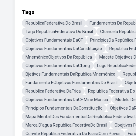
Tags
RepublicaFederativa Do Brasil
Fundamentos Da Republi
Tarja RepublicaFederativa Do Brasil
Chancela Republica
Objetivos Fundamentais DaCF
PrincípiosDa República 
Objetivos Fundamentais DaConstituição
República Fed
MnemônicoObjetivos Da República
Macete Objetivos 
Objetivos Fundamentais DaCfpng
Logo RepublicaFeder
Bjetivos Fundamentais DaRpublica Mnemônico
Republ
Fundamento EObjetivos Fundamentais Do Brasil
Objet
Republica Federativa DaFrica
Replublica Federativa Do
Objetivos Fundamentais DaCF Mine Monica
Modelo De 
Principios Fundamentais DaConstituição
Objetivos Da
Mapa Mental Dos FundamentosDa Replublica Federativa D
Marca D'agua Republica FedertivaDo Brasil
Obejtivos
Convite República Federativa Do BrasilCom Povos
Fund