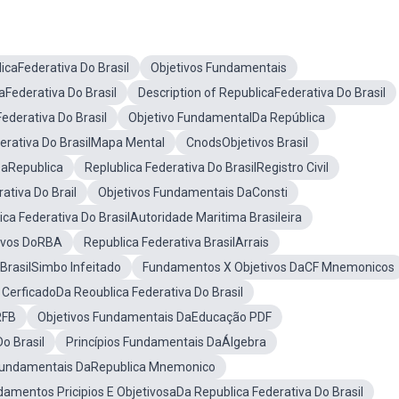
caFederativa Do Brasil
Objetivos Fundamentais
Federativa Do Brasil
Description of RepublicaFederativa Do Brasil
Federativa Do Brasil
Objetivo FundamentalDa República
erativa Do BrasilMapa Mental
CnodsObjetivos Brasil
DaRepublica
Replublica Federativa Do BrasilRegistro Civil
ativa Do Brail
Objetivos Fundamentais DaConsti
ica Federativa Do BrasilAutoridade Maritima Brasileira
ivos DoRBA
Republica Federativa BrasilArrais
 BrasilSimbo Infeitado
Fundamentos X Objetivos DaCF Mnemonicos
CerficadoDa Reoublica Federativa Do Brasil
RFB
Objetivos Fundamentais DaEducação PDF
o Brasil
Princípios Fundamentais DaÁlgebra
 Fundamentais DaRepublica Mnemonico
amentos Pricipios E ObjetivosaDa Republica Federativa Do Brasil