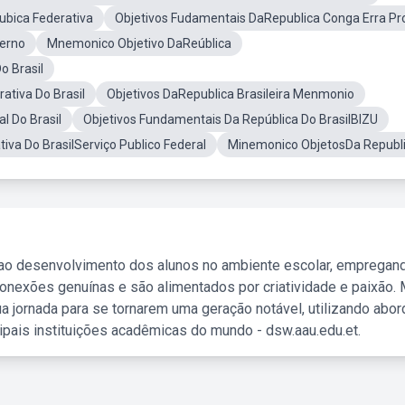
ubica Federativa
Objetivos Fudamentais DaRepublica Conga Erra Pr
verno
Mnemonico Objetivo DaReública
o Brasil
ativa Do Brasil
Objetivos DaRepublica Brasileira Menmonio
l Do Brasil
Objetivos Fundamentais Da República Do BrasilBIZU
tiva Do BrasilServiço Publico Federal
Minemonico ObjetosDa Republ
 ao desenvolvimento dos alunos no ambiente escolar, empregan
nexões genuínas e são alimentados por criatividade e paixão. 
a jornada para se tornarem uma geração notável, utilizando abo
ipais instituições acadêmicas do mundo - dsw.aau.edu.et.