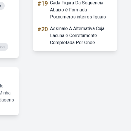
#19
Cada Figura Da Sequencia
o
Abaixo é Formada
Por.numeros.inteiros Iguais
#20
Assinale A Alternativa Cuja
Lacuna é Corretamente
Completada Por Onde
ica
do
Minha
rdagens