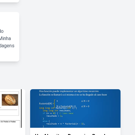
do
Minha
rdagens