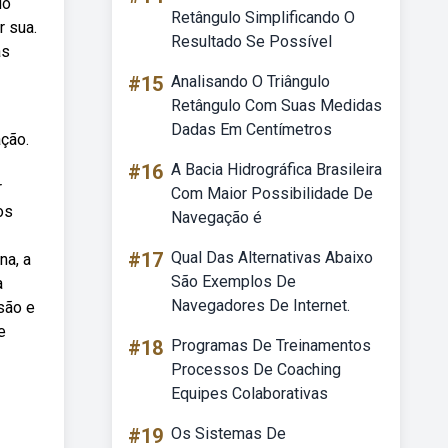
do
Retângulo Simplificando O
r sua.
Resultado Se Possível
as
#15
Analisando O Triângulo
Retângulo Com Suas Medidas
Dadas Em Centímetros
ção.
#16
A Bacia Hidrográfica Brasileira
r
Com Maior Possibilidade De
os
Navegação é
#17
Qual Das Alternativas Abaixo
na, a
São Exemplos De
a
Navegadores De Internet.
são e
e
#18
Programas De Treinamentos
Processos De Coaching
Equipes Colaborativas
#19
Os Sistemas De