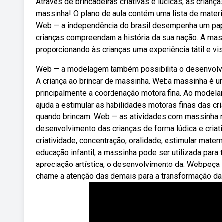
Através de brincadeiras criativas e lúdicas, as cria
massinha! O plano de aula contém uma lista de materia
Web — a independência do brasil desempenha um papel
crianças compreendam a história da sua nação. A mas
proporcionando às crianças uma experiência tátil e vis
Web — a modelagem também possibilita o desenvolvim
A criança ao brincar de massinha. Weba massinha é u
principalmente a coordenação motora fina. Ao modela
ajuda a estimular as habilidades motoras finas das cr
quando brincam. Web — as atividades com massinha na
desenvolvimento das crianças de forma lúdica e cria
criatividade, concentração, oralidade, estimular mate
educação infantil, a massinha pode ser utilizada para
apreciação artística, o desenvolvimento da. Webpeça p
chame a atenção das demais para a transformação da c