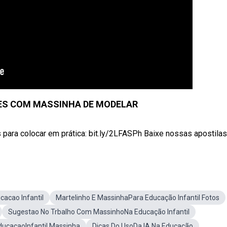
DES COM MASSINHA DE MODELAR
 para colocar em prática: bit.ly/2LFASPh Baixe nossas apostilas .
cacao Infantil
Martelinho E MassinhaPara Educação Infantil Fotos
Sugestao No Trbalho Com MassinhoNa Educação Infantil
ducacaoInfantil Massinha
Dicas Do UsoDa IA Na Educação