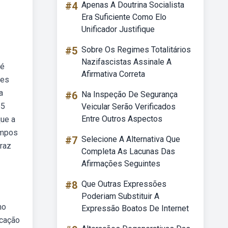
#4
Apenas A Doutrina Socialista
Era Suficiente Como Elo
Unificador Justifique
#5
Sobre Os Regimes Totalitários
Nazifascistas Assinale A
 é
Afirmativa Correta
zes
a
#6
Na Inspeção De Segurança
b5
Veicular Serão Verificados
Entre Outros Aspectos
que a
ampos
#7
Selecione A Alternativa Que
raz
Completa As Lacunas Das
Afirmações Seguintes
#8
Que Outras Expressões
Poderiam Substituir A
no
Expressão Boatos De Internet
ucação