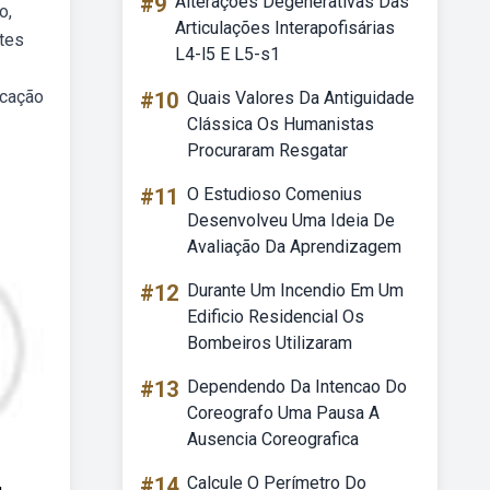
#9
Alterações Degenerativas Das
o,
Articulações Interapofisárias
tes
L4-l5 E L5-s1
ucação
#10
Quais Valores Da Antiguidade
Clássica Os Humanistas
Procuraram Resgatar
#11
O Estudioso Comenius
Desenvolveu Uma Ideia De
Avaliação Da Aprendizagem
#12
Durante Um Incendio Em Um
Edificio Residencial Os
Bombeiros Utilizaram
#13
Dependendo Da Intencao Do
Coreografo Uma Pausa A
Ausencia Coreografica
#14
Calcule O Perímetro Do