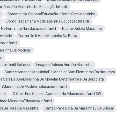
rtânciaDa Massinha Na Educação Infantil
l
Consciencia CorporalEducação Infantil Com Massinha
l
Como Trabalhar a ModelagemNa Educação Infantil
a Forminha Na Educação Infantil
Rotina DaSala Massinha
ividade
Turma De 5 AnosMassinha Na Bacia
o Infantil
assinha De Modelar
ar
 Infantil Soluçao
Imagem Rotinas HoraDa Massinha
Confeccionando MassinhaDe Modelar Com Elementos Da Natureza
ra Sala De AeeMassinha De Modelar Metamorfose Da Borboleta
omMassinha De Modelar Educação Infantil
ntil
O Que Uma Crianca ApreendeNa Educacao Infantil 3W
idade MassinhaEducacao Infantil
oraDa Hora Da Massinha
Cartao Para Hora Da MassinhaE De Brincar