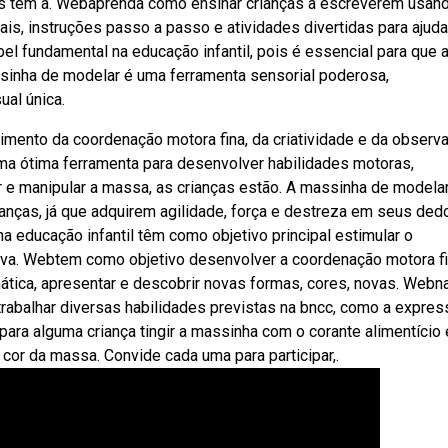
nças têm a. Webaprenda como ensinar crianças a escreverem usan
is, instruções passo a passo e atividades divertidas para ajuda
 fundamental na educação infantil, pois é essencial para que 
sinha de modelar é uma ferramenta sensorial poderosa,
ual única.
ento da coordenação motora fina, da criatividade e da observa
ma ótima ferramenta para desenvolver habilidades motoras,
r e manipular a massa, as crianças estão. A massinha de modela
ianças, já que adquirem agilidade, força e destreza em seus ded
 educação infantil têm como objetivo principal estimular o
tiva. Webtem como objetivo desenvolver a coordenação motora fi
mática, apresentar e descobrir novas formas, cores, novas. Webn
 trabalhar diversas habilidades previstas na bncc, como a expres
ara alguma criança tingir a massinha com o corante alimentício 
or da massa. Convide cada uma para participar,.