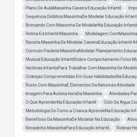
Plano De AulaMassinha Caseira Educação Infantil
Impo
Sequência Didática MassinhaDe Modelar Educação Infanti
Brincando Com Massinha De ModelarNa Educação Infanti
Rotina Ed.Infantil Massinha
Modelagem ComMassinha N
Receita Massinha De Modelar CaseiraEducação Infantil At
Curriculo Paulista MassinhaModelar Planejamento Educaca
Musical Educação InfantilSobre Comportamento Fotos M
Histórias InfantisPara Trabalhar Com Massinha De Model
Crianças Comprometidas Em Suas HabilidadesNa Educaçao
Rosto Com MassinhaE Elementos Da Natureza Atividade
Imagem Para Autista HoraDa Massinha
Atividades Pa
O Que AprenderNa Educação Infantil
Ciclo Da Agua C
Metodologia De Como a Crianca AprendeNa Educação Infa
Benefícios Da MassinhaDe Modelar Na Educação
Ativ
Recadinho MassinhaPara Educação Infantil
Rotinas H